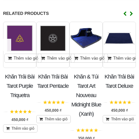
RELATED PRODUCTS
G
Thêm vào giỏ
Thêm vào giỏ
Thêm vào giỏ
Thêm vào giỏ
i
Khăn Trải Bài
Khăn Trải Bài
Khăn & Túi
Khăn Trải Bài
ra
Tarot Purple
Tarot Pentacle
Tarot Art
Tarot Deluxe
Triquetra
Nouveau
Midnight Blue
5
trên 5
5
trên 5
450,000
₫
450,000
₫
(Xanh)
5
trên 5
Thêm vào giỏ
Thêm vào giỏ
450,000
₫
Thêm vào giỏ
5
trên 5
350,000
₫