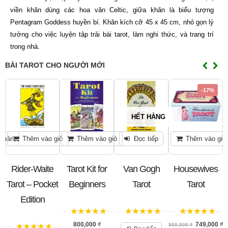
viền khăn dùng các hoa văn Celtic, giữa khăn là biểu tượng
Pentagram Goddess huyền bí. Khăn kích cỡ 45 x 45 cm, nhỏ gọn lý
tưởng cho việc luyện tập trải bài tarot, làm nghi thức, và trang trí
trong nhà.
BÀI TAROT CHO NGƯỜI MỚI
-17%
HẾT HÀNG
n bản
Thêm vào giỏ
Thêm vào giỏ
Đọc tiếp
Thêm vào giỏ
Rider-Waite
Tarot Kit for
Van Gogh
Housewives
A
n
Tarot – Pocket
Beginners
Tarot
Tarot
Edition
5
trên 5
5
trên 5
5
trên 5
0
₫
800,000
₫
749,000
₫
900,000
₫
6