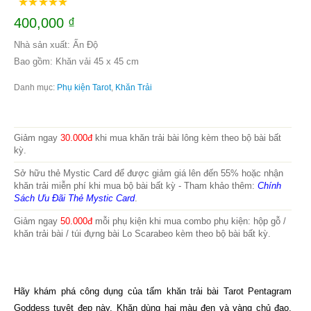
400,000
₫
Nhà sản xuất: Ấn Độ
Bao gồm: Khăn vải 45 x 45 cm
Danh mục:
Phụ kiện Tarot
,
Khăn Trải
Giảm ngay
30.000đ
khi mua khăn trải bài lông kèm theo bộ bài bất
kỳ.
Sở hữu thẻ Mystic Card để được giảm giá lên đến 55% hoặc nhận
khăn trải miễn phí khi mua bộ bài bất kỳ - Tham khảo thêm:
Chính
Sách Ưu Đãi Thẻ Mystic Card
.
Giảm ngay
50.000đ
mỗi phụ kiện khi mua combo phụ kiện: hộp gỗ /
khăn trải bài / túi đựng bài Lo Scarabeo kèm theo bộ bài bất kỳ.
Hãy khám phá công dụng của tấm khăn trải bài Tarot Pentagram
Goddess tuyệt đẹp này. Khăn dùng hai màu đen và vàng chủ đạo,