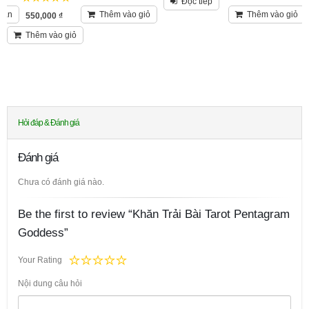
Đọc tiếp
5
trên 5
bản
Thêm vào giỏ
Thêm vào giỏ
550,000
₫
Thêm vào giỏ
Hỏi đáp & Đánh giá
Đánh giá
Chưa có đánh giá nào.
Be the first to review “Khăn Trải Bài Tarot Pentagram
Goddess”
Your Rating
Nội dung câu hỏi