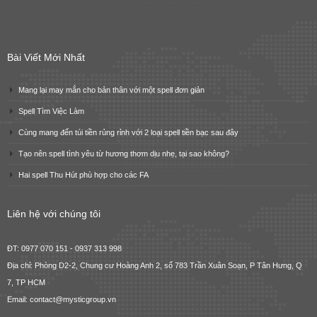
Bài Viết Mới Nhất
Mang lại may mắn cho bản thân với một spell đơn giản
Spell Tìm Việc Làm
Cùng mang đến túi tiền rủng rỉnh với 2 loại spell tiền bạc sau đây
Tạo nên spell tình yêu từ hương thơm dịu nhẹ, tại sao không?
Hai spell Thu Hút phù hợp cho các FA
Liên hệ với chúng tôi
ĐT: 0977 070 151 - 0937 313 998
Địa chỉ: Phòng D2-2, Chung cư Hoàng Anh 2, số 783 Trần Xuân Soạn, P Tân Hưng, Q
7, TP HCM
Email: contact@mysticgroup.vn