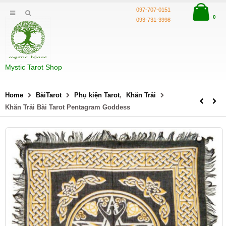
097-707-0151
0
093-731-3998
Mystic Tarot Shop
Home
BàiTarot
Phụ kiện Tarot
,
Khăn Trải
Khăn Trải Bài Tarot Pentagram Goddess