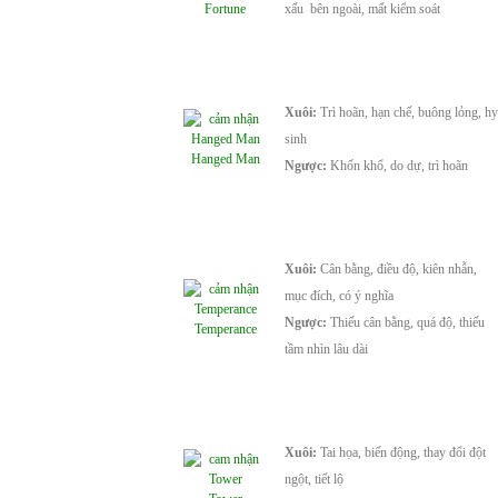
Fortune
xấu bên ngoài, mất kiểm soát
Xuôi:
Trì hoãn, hạn chế, buông lỏng, hy
sinh
Hanged Man
Ngược:
Khốn khổ, do dự, trì hoãn
Xuôi:
Cân bằng, điều độ, kiên nhẫn,
mục đích, có ý nghĩa
Ngược:
Thiếu cân bằng, quá độ, thiếu
Temperance
tầm nhìn lâu dài
Xuôi:
Tai họa, biến động, thay đổi đột
ngột, tiết lộ