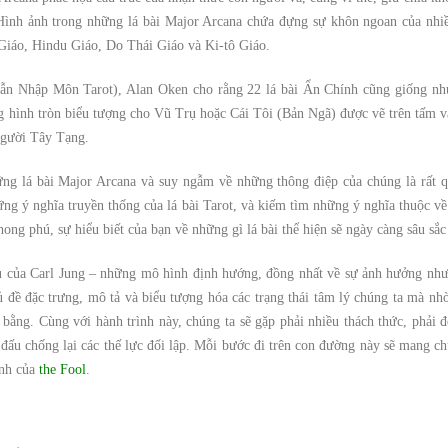
. Hình ảnh trong những lá bài Major Arcana chứa đựng sự khôn ngoan của nhi
 Giáo, Hindu Giáo, Do Thái Giáo và Ki-tô Giáo.
Dẫn Nhập Môn Tarot), Alan Oken cho rằng 22 lá bài Ẩn Chính cũng giống n
ng hình tròn biểu tượng cho Vũ Trụ hoặc Cái Tôi (Bản Ngã) được vẽ trên tấm v
người Tây Tạng.
ng lá bài Major Arcana và suy ngẫm về những thông điệp của chúng là rất q
ng ý nghĩa truyền thống của lá bài Tarot, và kiếm tìm những ý nghĩa thuộc về
ong phú, sự hiểu biết của bạn về những gì lá bài thể hiện sẽ ngày càng sâu sắc
u của Carl Jung – những mô hình định hướng, đồng nhất về sự ảnh hưởng nh
ủ đề đặc trưng, mô tả và biểu tượng hóa các trạng thái tâm lý chúng ta mà nh
bằng. Cùng với hành trình này, chúng ta sẽ gặp phải nhiều thách thức, phải đ
n đấu chống lại các thế lực đối lập. Mỗi bước đi trên con đường này sẽ mang c
ình của
the Fool
.