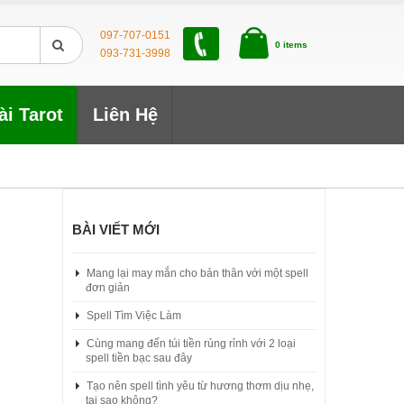
097-707-0151
0 items
093-731-3998
ài Tarot
Liên Hệ
BÀI VIẾT MỚI
Mang lại may mắn cho bản thân với một spell
đơn giản
Spell Tìm Việc Làm
Cùng mang đến túi tiền rủng rỉnh với 2 loại
spell tiền bạc sau đây
Tạo nên spell tình yêu từ hương thơm dịu nhẹ,
tại sao không?