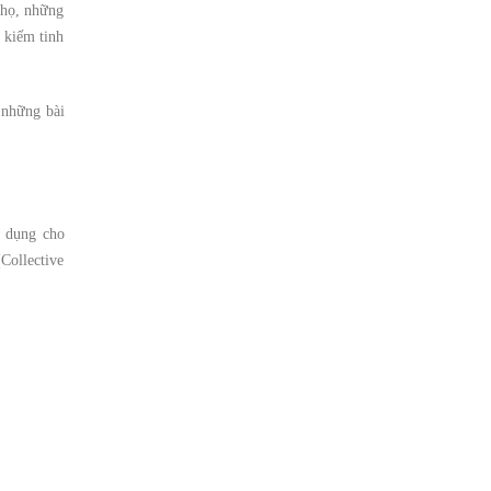
 họ, những
 kiếm tinh
 những bài
ử dụng cho
Collective