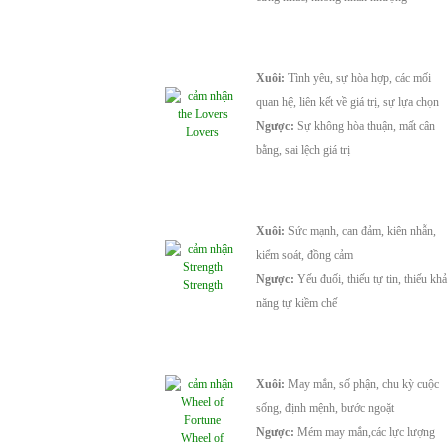
Xuôi:
Tình yêu, sự hòa hợp, các mối
quan hệ, liên kết về giá trị, sự lựa chọn
Ngược:
Sự không hòa thuận, mất cân
Lovers
bằng, sai lệch giá trị
Xuôi:
Sức mạnh, can đảm, kiên nhẫn,
kiểm soát, đồng cảm
Ngược:
Yếu đuối, thiếu tự tin, thiếu khả
Strength
năng tự kiềm chế
Xuôi:
May mắn, số phận, chu kỳ cuộc
sống, định mệnh, bước ngoặt
Ngược:
Mém may mắn,các lực lượng
Wheel of