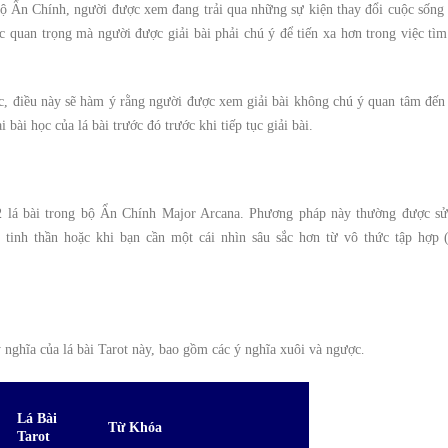
g bộ Ẩn Chính, người được xem đang trải qua những sự kiện thay đổi cuộc sống
c quan trọng mà người được giải bài phải chú ý để tiến xa hơn trong việc tìm
c, điều này sẽ hàm ý rằng người được xem giải bài không chú ý quan tâm đến
bài học của lá bài trước đó trước khi tiếp tục giải bài.
 22 lá bài trong bộ Ẩn Chính Major Arcana. Phương pháp này thường được s
 tinh thần hoặc khi bạn cần một cái nhìn sâu sắc hơn từ vô thức tập hợp (
 nghĩa của lá bài Tarot này, bao gồm các ý nghĩa xuôi và ngược
.
Lá Bài
Từ Khóa
Tarot