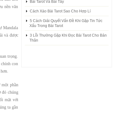
Bài Tarot Và Bài Tây
ều nền văn
Cách Xào Bài Tarot Sao Cho Hợp Lí
5 Cách Giải Quyết Vấn Đề Khi Gặp Tin Tức
Xấu Trong Bài Tarot
hư Mandala
ải và được
3 Lỗi Thường Gặp Khi Đọc Bài Tarot Cho Bản
Thân
uan trọng.
 chính con
 hơn.
ư một phần
ờ đó chúng
ối mặt với
húng ta gần