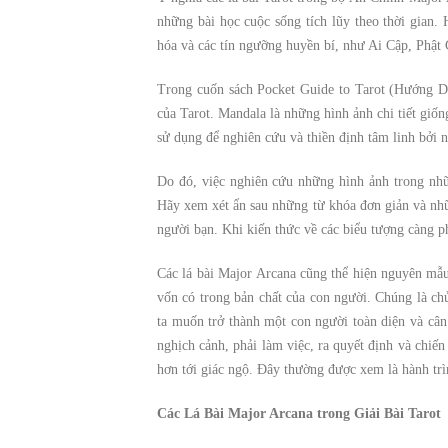
những bài học cuộc sống tích lũy theo thời gian
hóa và các tín ngưỡng huyền bí, như Ai Cập, Phật
Trong cuốn sách Pocket Guide to Tarot (Hướng 
của Tarot. Mandala là những hình ảnh chi tiết giố
sử dụng để nghiên cứu và thiền định tâm linh bởi 
Do đó, việc nghiên cứu những hình ảnh trong nhữ
Hãy xem xét ẩn sau những từ khóa đơn giản và nhữ
người bạn. Khi kiến thức về các biểu tượng càng ph
Các lá bài Major Arcana cũng thể hiện nguyên mẫ
vốn có trong bản chất của con người. Chúng là ch
ta muốn trở thành một con người toàn diện và cân 
nghịch cảnh, phải làm việc, ra quyết định và chiế
hơn tới giác ngộ. Đây thường được xem là hành tr
Các Lá Bài Major Arcana trong Giải Bài Tarot