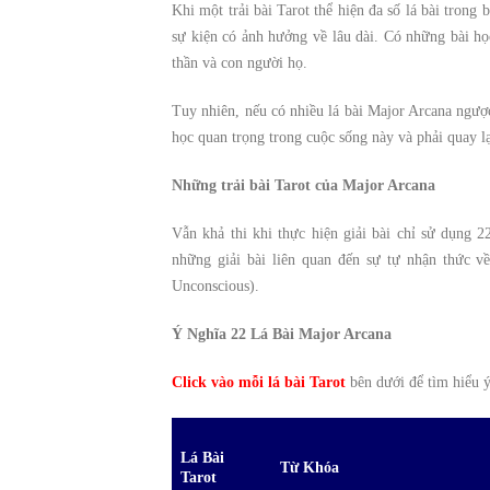
Khi một trải bài Tarot thể hiện đa số lá bài tron
sự kiện có ảnh hưởng về lâu dài. Có những bài họ
thần và con người họ.
Tuy nhiên, nếu có nhiều lá bài Major Arcana ngượ
học quan trọng trong cuộc sống này và phải quay lại 
Những trải bài Tarot của Major Arcana
Vẫn khả thi khi thực hiện giải bài chỉ sử dụng
những giải bài liên quan đến sự tự nhận thức về
Unconscious).
Ý Nghĩa 22 Lá Bài Major Arcana
Click vào mỗi lá bài Tarot
bên dưới để tìm hiểu ý
Lá Bài
Từ Khóa
Tarot