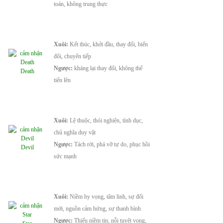
toán, không trung thực
Xuôi:
Kết thúc, khởi đầu, thay đổi, biến
đổi, chuyển tiếp
Ngược:
kháng lại thay đổi, không thể
Death
tiến lên
Xuôi:
Lệ thuộc, thói nghiện, tình dục,
chủ nghĩa duy vật
Ngược:
Tách rời, phá vỡ tự do, phục hồi
Devil
sức mạnh
Xuôi:
Niềm hy vọng, tâm linh, sự đổi
mới, nguồn cảm hứng, sự thanh bình
Ngược:
Thiếu niềm tin, nỗi tuyệt vọng,