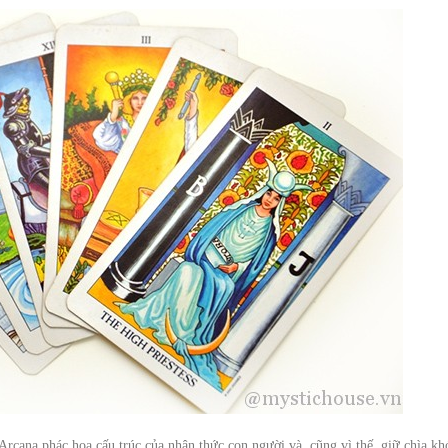
Arcana phác họa cấu trúc của nhận thức con người và, cũng vì thế, giữ chìa kh