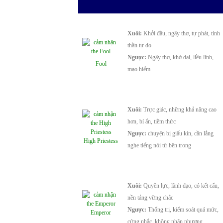
Xuôi:
Khởi đầu, ngây thơ, tự phát, tinh
thần tự do
Ngược:
Ngây thơ, khờ dại, liều lĩnh,
Fool
mạo hiểm
Xuôi:
Trực giác, những khả năng cao
hơn, bí ẩn, tiềm thức
Ngược:
chuyện bị giấu kín, cần lắng
High Priestess
nghe tiếng nói từ bên trong
Xuôi:
Quyền lực, lãnh đạo, có kết cấu,
nền tảng vững chắc
Ngược:
Thống trị, kiểm soát quá mức,
Emperor
cứng nhắc, không nhân nhượng