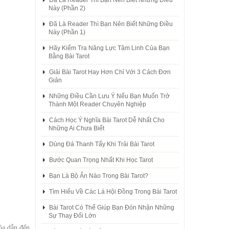
Đã Là Reader Thì Bạn Nên Biết Những Điều
Này (Phần 2)
Đã Là Reader Thì Bạn Nên Biết Những Điều
Này (Phần 1)
Hãy Kiểm Tra Năng Lực Tâm Linh Của Bạn
Bằng Bài Tarot
Giải Bài Tarot Hay Hơn Chỉ Với 3 Cách Đơn
Giản
Những Điều Cần Lưu Ý Nếu Bạn Muốn Trở
Thành Một Reader Chuyên Nghiệp
Cách Học Ý Nghĩa Bài Tarot Dễ Nhất Cho
Những Ai Chưa Biết
Dùng Đá Thanh Tẩy Khi Trải Bài Tarot
Bước Quan Trọng Nhất Khi Học Tarot
Bạn Là Bộ Ẩn Nào Trong Bài Tarot?
Tìm Hiểu Về Các Lá Hội Đồng Trong Bài Tarot
Bài Tarot Có Thể Giúp Bạn Đón Nhận Những
Sự Thay Đổi Lớn
óa dẫn đến