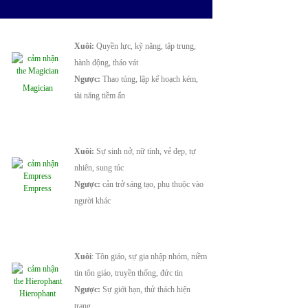
Xuôi:
Quyền lực, kỹ năng, tập trung,
hành động, tháo vát
Ngược:
Thao túng, lập kế hoạch kém,
Magician
tài năng tiềm ẩn
Xuôi:
Sự sinh nở, nữ tính, vẻ đẹp, tự
nhiên, sung túc
Ngược:
cản trở sáng tạo, phụ thuộc vào
Empress
người khác
X
uôi
: Tôn giáo, sự gia nhập nhóm, niềm
tin tôn giáo, truyền thống, đức tin
Ngược:
Sự giới hạn, thử thách hiện
Hierophant
trạng