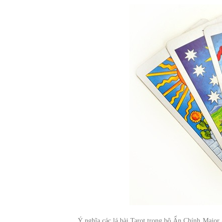
Ý nghĩa các lá bài Tarot trong bộ Ẩn Chính Major 