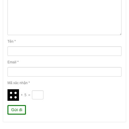
Tên
*
Email
*
Mã xác nhận
*
+
5
=