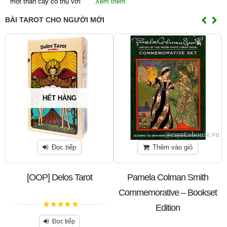
một thân cây cổ thụ với
Xem thêm
BÀI TAROT CHO NGƯỜI MỚI
HẾT HÀNG
Đọc tiếp
Thêm vào giỏ
n
[OOP] Delos Tarot
Pamela Colman Smith
Commemorative – Bookset
Edition
5
trên 5
Đọc tiếp