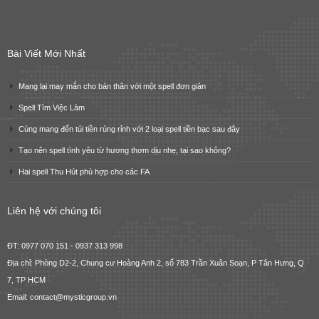
Bài Viết Mới Nhất
Mang lại may mắn cho bản thân với một spell đơn giản
Spell Tìm Việc Làm
Cùng mang đến túi tiền rủng rỉnh với 2 loại spell tiền bạc sau đây
Tạo nên spell tình yêu từ hương thơm dịu nhẹ, tại sao không?
Hai spell Thu Hút phù hợp cho các FA
Liên hệ với chúng tôi
ĐT: 0977 070 151 - 0937 313 998
Địa chỉ: Phòng D2-2, Chung cư Hoàng Anh 2, số 783 Trần Xuân Soạn, P Tân Hưng, Q
7, TP HCM
Email: contact@mysticgroup.vn