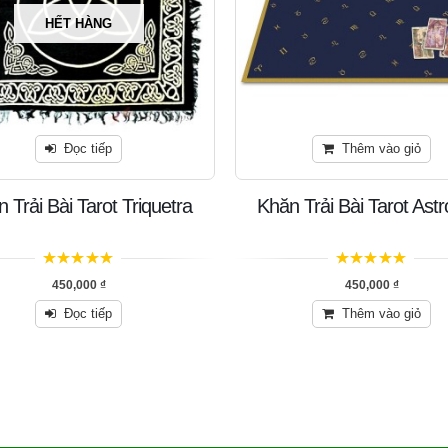
HẾT HÀNG
Đọc tiếp
Thêm vào giỏ
 Trải Bài Tarot Triquetra
Khăn Trải Bài Tarot Astr
5
trên 5
5
trên 5
450,000
₫
450,000
₫
Đọc tiếp
Thêm vào giỏ