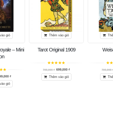
vào giỏ
Thêm vào giỏ
Thê
oyale – Mini
Tarot Original 1909
Weis
ion
5
trên 5
5
trê
699,000
₫
700,000
₫
700,000
99,000
₫
Thêm vào giỏ
Thê
vào giỏ