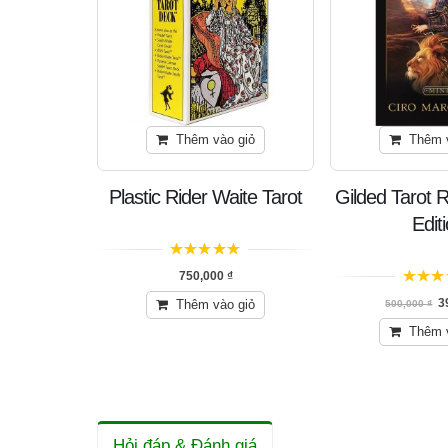
n bản
Thêm vào giỏ
Thêm 
s Tarot
Plastic Rider Waite Tarot
Gilded Tarot R
Edit
5
trên 5
0,000
₫
750,000
₫
5
trên 5
3
n bản
Thêm vào giỏ
500,000
₫
Thêm 
Hỏi đáp & Đánh giá