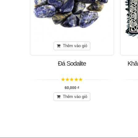
Thêm vào giỏ
Triple
Đá Sodalite
Khăn
5
trên 5
60,000
₫
Thêm vào giỏ