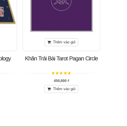
Thêm vào giỏ
ology
Khăn Trải Bài Tarot Pagan Circle
Khăn 
5
trên 5
450,000
₫
Thêm vào giỏ