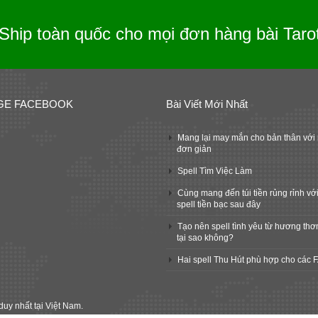
Ship toàn quốc cho mọi đơn hàng bài Taro
GE FACEBOOK
Bài Viết Mới Nhất
Mang lại may mắn cho bản thân với 
đơn giản
Spell Tìm Việc Làm
Cùng mang đến túi tiền rủng rỉnh với
spell tiền bạc sau đây
Tạo nên spell tình yêu từ hương thơ
tại sao không?
Hai spell Thu Hút phù hợp cho các 
duy nhất tại Việt Nam.