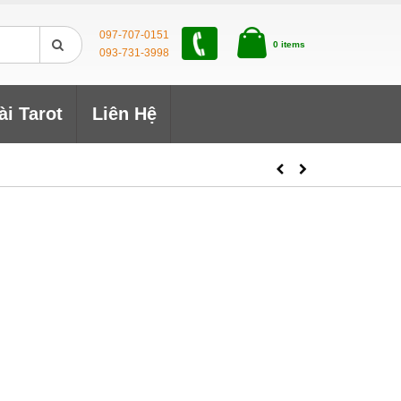
097-707-0151
0 items
093-731-3998
ài Tarot
Liên Hệ