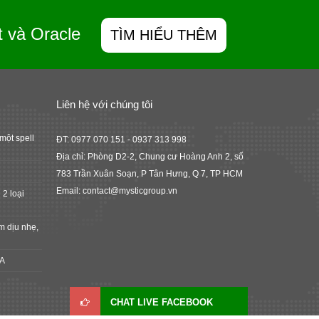
t và Oracle
TÌM HIỂU THÊM
Liên hệ với chúng tôi
một spell
ĐT: 0977 070 151 - 0937 313 998
Địa chỉ: Phòng D2-2, Chung cư Hoàng Anh 2, số
783 Trần Xuân Soạn, P Tân Hưng, Q 7, TP HCM
Email: contact@mysticgroup.vn
 2 loại
m dịu nhẹ,
FA
CHAT LIVE FACEBOOK