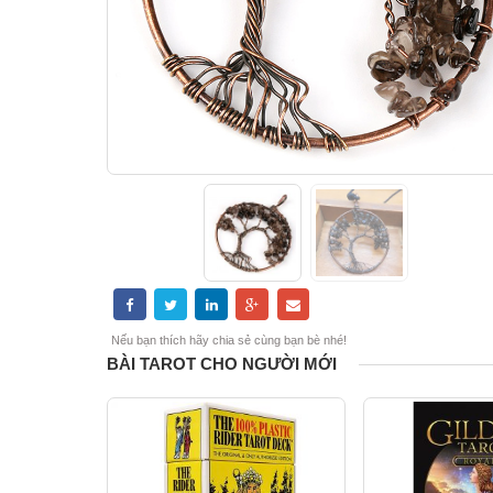
Nếu bạn thích hãy chia sẻ cùng bạn bè nhé!
BÀI TAROT CHO NGƯỜI MỚI