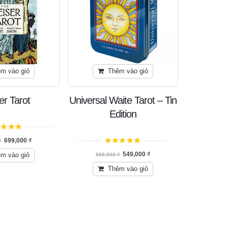
m vào giỏ
Thêm vào giỏ
er Tarot
Universal Waite Tarot – Tin
Universal
Edition
n 5
699,000
₫
₫
5
trên 5
5
t
549,000
₫
m vào giỏ
600,000
₫
Thêm vào giỏ