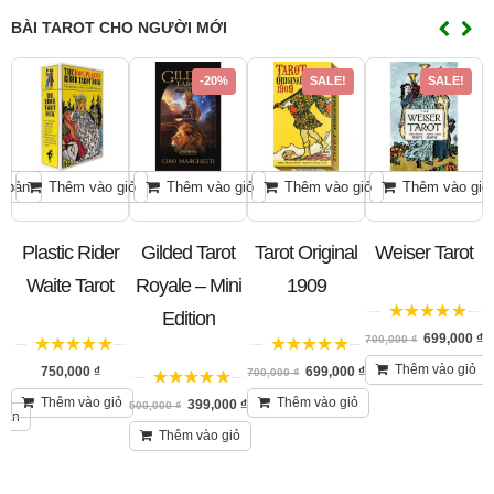
BÀI TAROT CHO NGƯỜI MỚI
-20%
SALE!
SALE!
n bản
Thêm vào giỏ
Thêm vào giỏ
Thêm vào giỏ
Thêm vào giỏ
ns
Plastic Rider
Gilded Tarot
Tarot Original
Weiser Tarot
Waite Tarot
Royale – Mini
1909
Edition
5
trên 5
699,000
₫
700,000
₫
5
trên 5
5
trên 5
Thêm vào giỏ
750,000
₫
699,000
₫
700,000
₫
5
trên 5
Thêm vào giỏ
Thêm vào giỏ
399,000
₫
500,000
₫
6
bản
Thêm vào giỏ