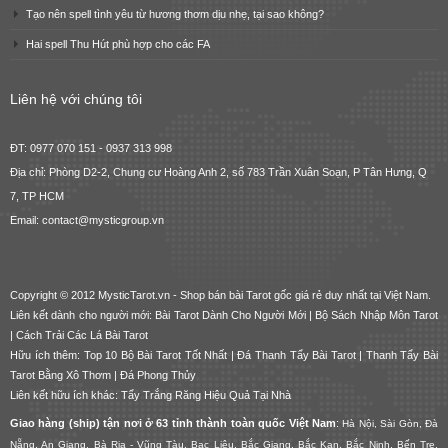
Tạo nên spell tình yêu từ hương thơm dịu nhẹ, tại sao không?
Hai spell Thu Hút phù hợp cho các FA
Liên hệ với chúng tôi
ĐT: 0977 070 151 - 0937 313 998
Địa chỉ: Phòng D2-2, Chung cư Hoàng Anh 2, số 783 Trần Xuân Soạn, P Tân Hưng, Q
7, TP HCM
Email: contact@mysticgroup.vn
Copyright © 2012 MysticTarot.vn -
Shop bán bài Tarot gốc giá rẻ
duy nhất tại Việt Nam.
Liên kết dành cho người mới:
Bài Tarot Dành Cho Người Mới
|
Bộ Sách Nhập Môn Tarot
|
Cách Trải Các Lá Bài Tarot
Hữu ích thêm:
Top 10 Bộ Bài Tarot Tốt Nhất
|
Đá Thanh Tẩy Bài Tarot
|
Thanh Tẩy Bài
Tarot Bằng Xô Thơm
|
Đá Phong Thủy
Liên kết hữu ích khác:
Tẩy Trắng Răng Hiệu Quả Tại Nhà
Giao hàng (ship) tận nơi ở 63 tỉnh thành toàn quốc Việt Nam
:
Hà Nội, Sài Gòn, Đà
Nẵng, An Giang, Bà Rịa - Vũng Tàu, Bạc Liêu, Bắc Giang, Bắc Kạn, Bắc Ninh, Bến Tre,