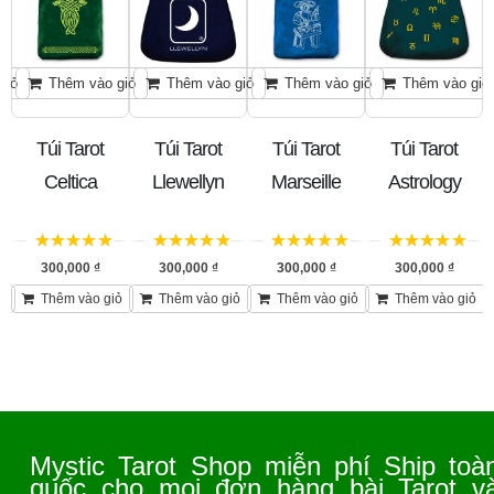
giỏ
Thêm vào giỏ
Thêm vào giỏ
Thêm vào giỏ
Thêm vào giỏ
ck
Túi Tarot
Túi Tarot
Túi Tarot
Túi Tarot
Celtica
Llewellyn
Marseille
Astrology
5
trên 5
5
trên 5
5
trên 5
5
trên 5
300,000
₫
300,000
₫
300,000
₫
300,000
₫
ỏ
Thêm vào giỏ
Thêm vào giỏ
Thêm vào giỏ
Thêm vào giỏ
Mystic Tarot Shop miễn phí Ship toà
quốc cho mọi đơn hàng bài Tarot v