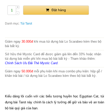
Đặt hàng
Danh mục:
Túi Tarot
Giảm ngay
30.000đ
khi mua túi đựng bài Lo Scarabeo kèm theo bộ
bài bất kỳ.
Sở hữu thẻ Mystic Card để được giảm giá lên đến 33% hoặc nhận
túi đựng bài miễn phí khi mua bộ bài bất kỳ - Tham khảo thêm:
Chính Sách Ưu Đãi Thẻ Mystic Card
.
Giảm ngay
50.000đ
mỗi phụ kiện khi mua combo phụ kiện: hộp gỗ /
khăn trải bài / túi đựng bài Lo Scarabeo kèm theo bộ bài bất kỳ.
Kiểu dáng lôi cuốn với các biểu tượng huyền học Egyptian Cat, túi
đựng bài Tarot này chính là cách lý tưởng để giữ và bảo vệ an toàn
bộ bài quý giá của bạn.