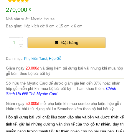
270,000
₫
Nhà sản xuất: Mystic House
Bao gồm: Hộp kích cỡ 9 cm x 15 cm x 6 cm
Đặt hàng
Danh mục:
Phụ kiện Tarot
,
Hộp Gỗ
Giảm ngay
20.000đ
và tặng kèm túi đựng bài vải nhung khi mua hộp
gỗ kèm theo bộ bài bất kỳ.
Sở hữu thẻ Mystic Card để được giảm giá lên đến 37% hoặc nhận
hộp gỗ miễn phí khi mua bộ bài bất kỳ - Tham khảo thêm:
Chính
Sách Ưu Đãi Thẻ Mystic Card
.
Giảm ngay
50.000đ
mỗi phụ kiện khi mua combo phụ kiện: hộp gỗ /
khăn trải bài / túi đựng bài Lo Scarabeo kèm theo bộ bài bất kỳ.
Hộp gỗ đựng bài với chất liệu xoan đào nhẹ và bền và được thiết kế
tinh tế, giữ lại những đường vân tinh tế của thớ gỗ tự nhiên, duy trì
nguồn năng lượng thanh tẩy từ thiên nhiên cho bộ bài của bạn. Biểu