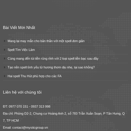
Bài Viết Mới Nhất
Mang lại may mắn cho bản thân với một spell đơn giản
Spell Tìm Việc Làm
Cùng mang đến túi tiền rủng rỉnh với 2 loại spell tiền bạc sau đây
Tạo nên spell tình yêu từ hương thơm dịu nhẹ, tại sao không?
Hai spell Thu Hút phù hợp cho các FA
Liên hệ với chúng tôi
ĐT: 0977 070 151 - 0937 313 998
Địa chỉ: Phòng D2-2, Chung cư Hoàng Anh 2, số 783 Trần Xuân Soạn, P Tân Hưng, Q
7, TP HCM
Email: contact@mysticgroup.vn