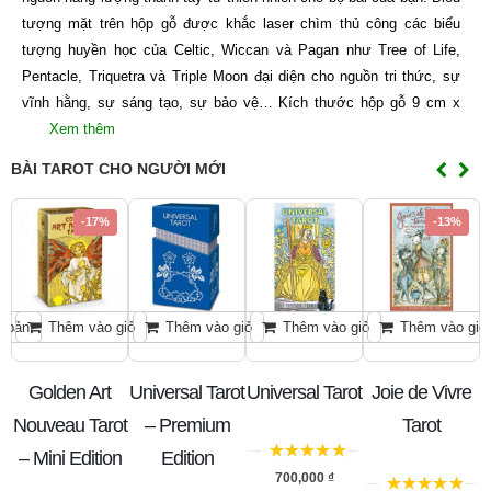
tượng mặt trên hộp gỗ được khắc laser chìm thủ công các biểu
tượng huyền học của Celtic, Wiccan và Pagan như Tree of Life,
Pentacle, Triquetra và Triple Moon đại diện cho nguồn tri thức, sự
vĩnh hằng, sự sáng tạo, sự bảo vệ… Kích thước hộp gỗ 9 cm x
Xem thêm
BÀI TAROT CHO NGƯỜI MỚI
-17%
-13%
n bản
Thêm vào giỏ
Thêm vào giỏ
Thêm vào giỏ
Thêm vào giỏ
Golden Art
Universal Tarot
Universal Tarot
Joie de Vivre
U
n
Nouveau Tarot
– Premium
Tarot
– Mini Edition
Edition
5
trên 5
700,000
₫