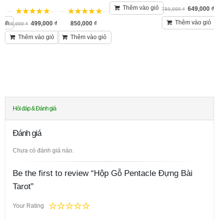
5
trên 5
Thêm vào giỏ
0
₫
649,000
₫
750,000
₫
5
trên 5
5
trên 5
bản
Thêm vào giỏ
499,000
₫
850,000
₫
600,000
₫
Thêm vào giỏ
Thêm vào giỏ
Hỏi đáp & Đánh giá
Đánh giá
Chưa có đánh giá nào.
Be the first to review “Hộp Gỗ Pentacle Đựng Bài
Tarot”
Your Rating