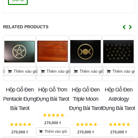
RELATED PRODUCTS
giỏ
Thêm vào giỏ
Thêm vào giỏ
Thêm vào giỏ
Thêm vào giỏ
Hộp Gỗ Đen
Hộp Gỗ Trơn
Hộp Gỗ Đen
Hộp Gỗ Đen
ng
Pentacle Đựng
Đựng Bài Tarot
Triple Moon
Astrology
Bài Tarot
Đựng Bài Tarot
Đựng Bài Tarot
5
trên 5
270,000
₫
5
trên 5
5
trên 5
5
trên 5
Thêm vào giỏ
270,000
₫
270,000
₫
270,000
₫