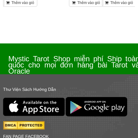
ỏ
Thêm vào giỏ
Thêm vào giỏ
Thêm vào giỏ
Mystic Tarot Shop miễn phí Ship toà
quốc cho mọi đơn hàng bài Tarot v
Oracle
Thư Viện Sách Hướng Dẫn
FAN PAGE FACEBOOK