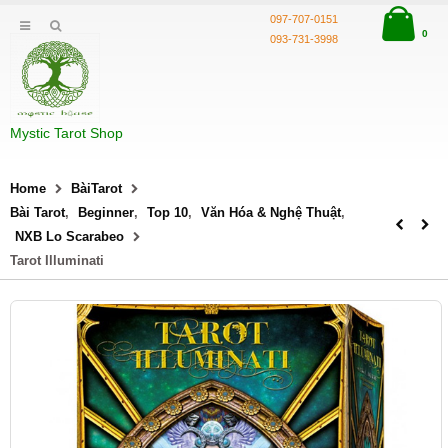
097-707-0151
0
093-731-3998
Mystic Tarot Shop
Home
BàiTarot
Bài Tarot
,
Beginner
,
Top 10
,
Văn Hóa & Nghệ Thuật
,
NXB Lo Scarabeo
Tarot Illuminati