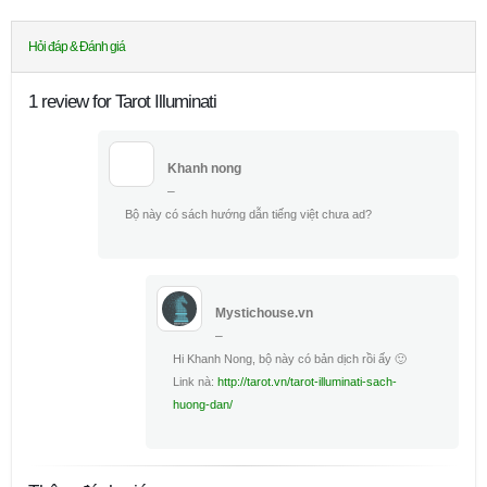
Hỏi đáp & Đánh giá
1 review for Tarot Illuminati
Khanh nong
–
Bộ này có sách hướng dẫn tiếng việt chưa ad?
Mystichouse.vn
–
Hi Khanh Nong, bộ này có bản dịch rồi ấy 🙂
Link nà:
http://tarot.vn/tarot-illuminati-sach-
huong-dan/