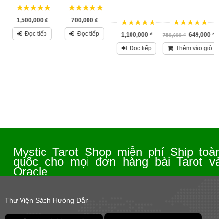
5
trên 5
5
trên 5
1,500,000
₫
700,000
₫
5
trên 5
5
trên 5
Đọc tiếp
Đọc tiếp
1,100,000
₫
649,000
₫
750,000
₫
8
Đọc tiếp
Thêm vào giỏ
Mystic Tarot Shop miễn phí Ship toà
quốc cho mọi đơn hàng bài Tarot v
Oracle
Thư Viện Sách Hướng Dẫn