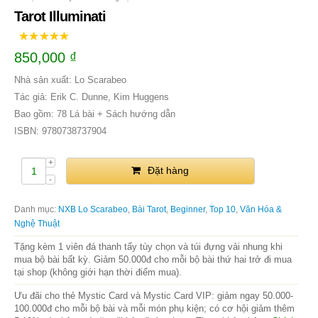
Tarot Illuminati
850,000
₫
Nhà sản xuất: Lo Scarabeo
Tác giả: Erik C. Dunne, Kim Huggens
Bao gồm: 78 Lá bài + Sách hướng dẫn
ISBN: 9780738737904
Đặt hàng
Danh mục:
NXB Lo Scarabeo
,
Bài Tarot
,
Beginner
,
Top 10
,
Văn Hóa &
Nghệ Thuật
Tặng kèm 1 viên đá thanh tẩy tùy chọn và túi đựng vải nhung khi
mua bộ bài bất kỳ. Giảm 50.000đ cho mỗi bộ bài thứ hai trở đi mua
tại shop (không giới hạn thời điểm mua).
Ưu đãi cho thẻ Mystic Card và Mystic Card VIP: giảm ngay 50.000-
100.000đ cho mỗi bộ bài và mỗi món phụ kiện; có cơ hội giảm thêm