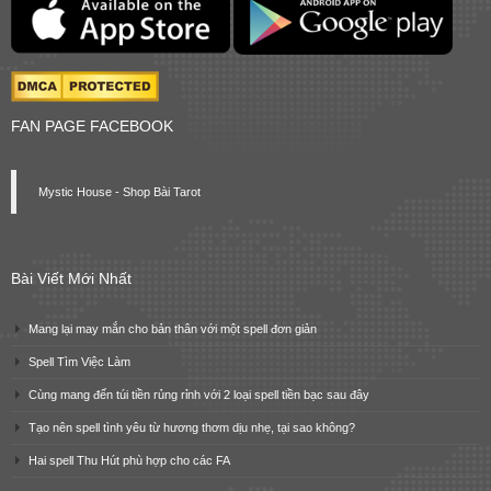
FAN PAGE FACEBOOK
Mystic House - Shop Bài Tarot
Bài Viết Mới Nhất
Mang lại may mắn cho bản thân với một spell đơn giản
Spell Tìm Việc Làm
Cùng mang đến túi tiền rủng rỉnh với 2 loại spell tiền bạc sau đây
Tạo nên spell tình yêu từ hương thơm dịu nhẹ, tại sao không?
Hai spell Thu Hút phù hợp cho các FA