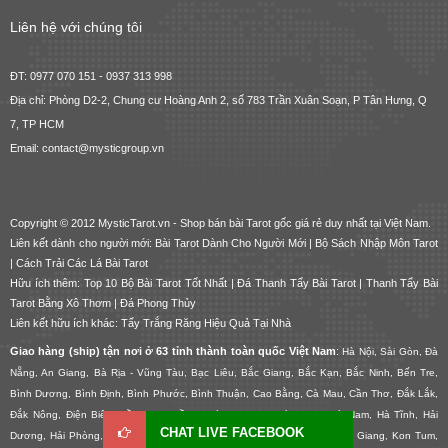
Liên hệ với chúng tôi
ĐT: 0977 070 151 - 0937 313 998
Địa chỉ: Phòng D2-2, Chung cư Hoàng Anh 2, số 783 Trần Xuân Soạn, P Tân Hưng, Q
7, TP HCM
Email: contact@mysticgroup.vn
Copyright © 2012 MysticTarot.vn -
Shop bán bài Tarot gốc giá rẻ
duy nhất tại Việt Nam.
Liên kết dành cho người mới:
Bài Tarot Dành Cho Người Mới
|
Bộ Sách Nhập Môn Tarot
|
Cách Trải Các Lá Bài Tarot
Hữu ích thêm:
Top 10 Bộ Bài Tarot Tốt Nhất
|
Đá Thanh Tẩy Bài Tarot
|
Thanh Tẩy Bài
Tarot Bằng Xô Thơm
|
Đá Phong Thủy
Liên kết hữu ích khác:
Tẩy Trắng Răng Hiệu Quả Tại Nhà
Giao hàng (ship) tận nơi ở 63 tỉnh thành toàn quốc Việt Nam
:
Hà Nội, Sài Gòn, Đà
Nẵng, An Giang, Bà Rịa - Vũng Tàu, Bạc Liêu, Bắc Giang, Bắc Kạn, Bắc Ninh, Bến Tre,
Bình Dương, Bình Định, Bình Phước, Bình Thuận, Cao Bằng, Cà Mau, Cần Thơ, Đắk Lắk,
Đắk Nông, Điện Biên, Đồng Nai, Đồng Tháp, Gia Lai, Hà Giang, Hà Nam, Hà Tĩnh, Hải
CHAT LIVE FACEBOOK
Dương, Hải Phòng, Hậu Giang, Hòa Bình, Hưng Yên, Khánh Hòa, Kiên Giang, Kon Tum,