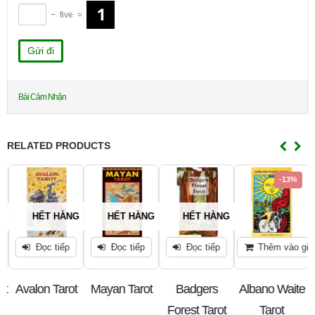
−
five
=
Bài Cảm Nhận
RELATED PRODUCTS
-13%
G
HẾT HÀNG
HẾT HÀNG
HẾT HÀNG
Đọc tiếp
Đọc tiếp
Đọc tiếp
Thêm vào giỏ
ot
Avalon Tarot
Mayan Tarot
Badgers
Albano Waite
Forest Tarot
Tarot
A