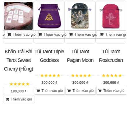
giỏ
Thêm vào giỏ
Thêm vào giỏ
Thêm vào giỏ
Thêm vào giỏ
Khăn Trải Bài
Túi Tarot Triple
Túi Tarot
Túi Tarot
Tarot Sweet
Goddess
Pagan Moon
Rosicrucian
Cherry (Hồng)
5
trên 5
5
trên 5
5
trên 5
300,000
₫
300,000
₫
300,000
₫
5
trên 5
ỏ
Thêm vào giỏ
Thêm vào giỏ
Thêm vào giỏ
180,000
₫
Thêm vào giỏ