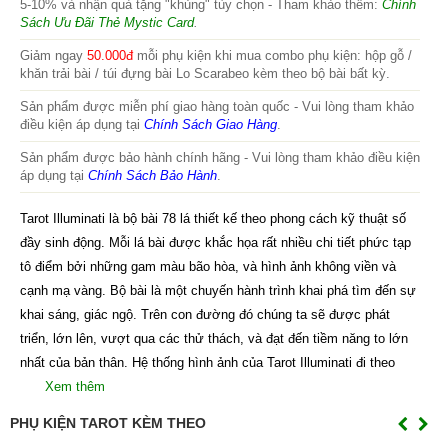
5-10% và nhận quà tặng "khủng" tùy chọn - Tham khảo thêm:
Chính
Sách Ưu Đãi Thẻ Mystic Card
.
Giảm ngay
50.000đ
mỗi phụ kiện khi mua combo phụ kiện: hộp gỗ /
khăn trải bài / túi đựng bài Lo Scarabeo kèm theo bộ bài bất kỳ.
Sản phẩm được miễn phí giao hàng toàn quốc - Vui lòng tham khảo
điều kiện áp dụng tại
Chính Sách Giao Hàng
.
Sản phẩm được bảo hành chính hãng - Vui lòng tham khảo điều kiện
áp dụng tại
Chính Sách Bảo Hành
.
Tarot Illuminati là bộ bài 78 lá thiết kế theo phong cách kỹ thuật số
đầy sinh động. Mỗi lá bài được khắc họa rất nhiều chi tiết phức tạp
tô điểm bởi những gam màu bão hòa, và hình ảnh không viền và
cạnh mạ vàng. Bộ bài là một chuyến hành trình khai phá tìm đến sự
khai sáng, giác ngộ. Trên con đường đó chúng ta sẽ được phát
triển, lớn lên, vượt qua các thử thách, và đạt đến tiềm năng to lớn
nhất của bản thân. Hệ thống hình ảnh của Tarot Illuminati đi theo
Xem thêm
PHỤ KIỆN TAROT KÈM THEO