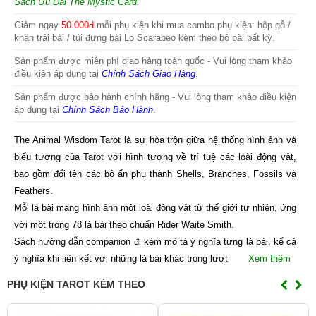
Sách Ưu Đãi Thẻ Mystic Card
.
Giảm ngay
50.000đ
mỗi phụ kiện khi mua combo phụ kiện: hộp gỗ /
khăn trải bài / túi đựng bài Lo Scarabeo kèm theo bộ bài bất kỳ.
Sản phẩm được miễn phí giao hàng toàn quốc - Vui lòng tham khảo
điều kiện áp dụng tại
Chính Sách Giao Hàng
.
Sản phẩm được bảo hành chính hãng - Vui lòng tham khảo điều kiện
áp dụng tại
Chính Sách Bảo Hành
.
The Animal Wisdom Tarot là sự hòa trộn giữa hệ thống hình ảnh và
biểu tượng của Tarot với hình tượng về trí tuệ các loài động vật,
bao gồm đổi tên các bộ ẩn phụ thành Shells, Branches, Fossils và
Feathers.
Mỗi lá bài mang hình ảnh một loài động vật từ thế giới tự nhiên, ứng
với một trong 78 lá bài theo chuẩn Rider Waite Smith.
Sách hướng dẫn companion đi kèm mô tả ý nghĩa từng lá bài, kể cả
ý nghĩa khi liên kết với những lá bài khác trong lượt
Xem thêm
PHỤ KIỆN TAROT KÈM THEO