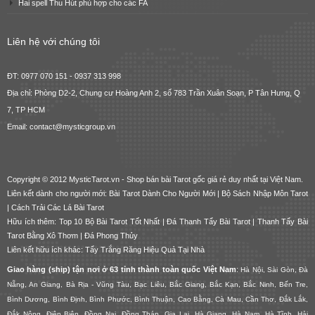
Hai spell Thu Hút phù hợp cho các FA
Liên hệ với chúng tôi
ĐT: 0977 070 151 - 0937 313 998
Địa chỉ: Phòng D2-2, Chung cư Hoàng Anh 2, số 783 Trần Xuân Soạn, P Tân Hưng, Q
7, TP HCM
Email: contact@mysticgroup.vn
Copyright © 2012 MysticTarot.vn -
Shop bán bài Tarot gốc giá rẻ
duy nhất tại Việt Nam.
Liên kết dành cho người mới:
Bài Tarot Dành Cho Người Mới
|
Bộ Sách Nhập Môn Tarot
|
Cách Trải Các Lá Bài Tarot
Hữu ích thêm:
Top 10 Bộ Bài Tarot Tốt Nhất
|
Đá Thanh Tẩy Bài Tarot
|
Thanh Tẩy Bài
Tarot Bằng Xô Thơm
|
Đá Phong Thủy
Liên kết hữu ích khác:
Tẩy Trắng Răng Hiệu Quả Tại Nhà
Giao hàng (ship) tận nơi ở 63 tỉnh thành toàn quốc Việt Nam
:
Hà Nội, Sài Gòn, Đà
Nẵng, An Giang, Bà Rịa - Vũng Tàu, Bạc Liêu, Bắc Giang, Bắc Kạn, Bắc Ninh, Bến Tre,
Bình Dương, Bình Định, Bình Phước, Bình Thuận, Cao Bằng, Cà Mau, Cần Thơ, Đắk Lắk,
Đắk Nông, Điện Biên, Đồng Nai, Đồng Tháp, Gia Lai, Hà Giang, Hà Nam, Hà Tĩnh, Hải