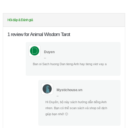
Hỏi đáp & Đánh giá
1 review for Animal Wisdom Tarot
Duyen
–
Ban oi Sach huong Dan tieng Anh hay tieng viet vay a
Mystichouse.vn
–
Hi Duyên, bộ này sách hướng dẫn tiếng Anh
nhen. Bạn có thể scan sách và shop sẽ dịch
giúp bạn nhé! 🙂