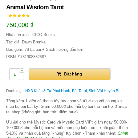
Animal Wisdom Tarot
750,000
₫
Nhà sản xuất: CICO Books
Tác giả: Dawn Brunke
Bao gồm: 78 Lá bài + Sách hướng dẫn lớn
ISBN: 9781908862587
Đặt hàng
Danh mục:
NXB Khác & Tự Phát Hành
,
Bài Tarot
,
Sinh Vật Huyền Bí
Tặng kèm 1 viên đá thanh tẩy tùy chọn và túi đựng vải nhung khi
mua bộ bài bất kỳ. Giảm 50.000đ cho mỗi bộ bài thứ hai trở đi mua
tại shop (không giới hạn thời điểm mua).
Ưu đãi cho thẻ Mystic Card và Mystic Card VIP: giảm ngay 50.000-
100.000đ cho mỗi bộ bài và mỗi món phụ kiện; có cơ hội giảm thêm
5-10% và nhận quà tặng "khủng" tùy chọn - Tham khảo thêm:
Chính