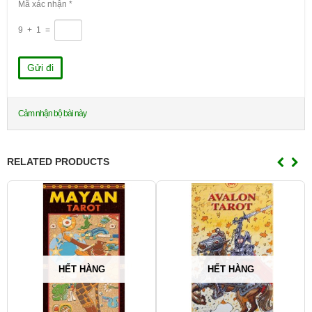
Mã xác nhận
*
9
+
1
=
Cảm nhận bộ bài này
RELATED PRODUCTS
HẾT HÀNG
HẾT HÀNG