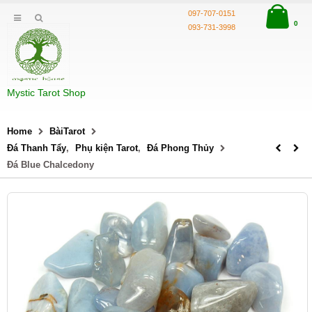
097-707-0151
0
093-731-3998
Mystic Tarot Shop
Home
BàiTarot
Đá Thanh Tẩy
,
Phụ kiện Tarot
,
Đá Phong Thủy
Đá Blue Chalcedony