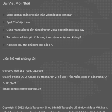
Bài Viết Mới Nhất
Mang lại may mắn cho bản thân với một spell đơn giản
Spell Tìm Việc Làm
Cùng mang đến túi tiền rủng rỉnh với 2 loại spell tiền bạc sau đây
Tạo nên spell tình yêu từ hương thơm dịu nhẹ, tại sao không?
Hai spell Thu Hút phù hợp cho các FA
Liên hệ với chúng tôi
ĐT: 0977 070 151 - 0937 313 998
Địa chỉ: Phòng D2-2, Chung cư Hoàng Anh 2, số 783 Trần Xuân Soạn, P Tân Hưng, Q
7, TP HCM
Email: contact@mysticgroup.vn
Copyright © 2012 MysticTarot.vn -
Shop bán bài Tarot gốc giá rẻ
duy nhất tại Việt Nam.