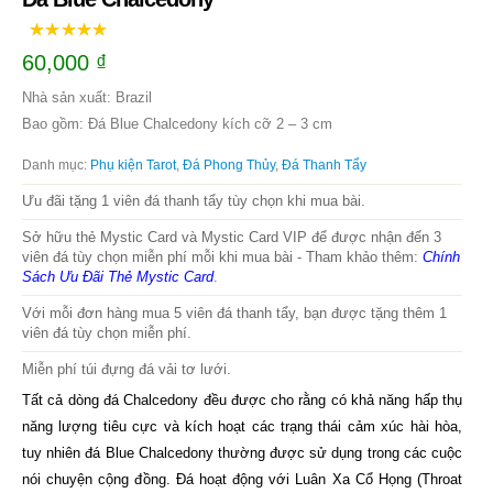
60,000
₫
Nhà sản xuất: Brazil
Bao gồm: Đá Blue Chalcedony kích cỡ 2 – 3 cm
Danh mục:
Phụ kiện Tarot
,
Đá Phong Thủy
,
Đá Thanh Tẩy
Ưu đãi tặng 1 viên đá thanh tẩy tùy chọn khi mua bài.
Sở hữu thẻ Mystic Card và Mystic Card VIP để được nhận đến 3
viên đá tùy chọn miễn phí mỗi khi mua bài - Tham khảo thêm:
Chính
Sách Ưu Đãi Thẻ Mystic Card
.
Với mỗi đơn hàng mua 5 viên đá thanh tẩy, bạn được tặng thêm 1
viên đá tùy chọn miễn phí.
Miễn phí túi đựng đá vải tơ lưới.
Tất cả dòng đá Chalcedony đều được cho rằng có khả năng hấp thụ
năng lượng tiêu cực và kích hoạt các trạng thái cảm xúc hài hòa,
tuy nhiên đá Blue Chalcedony thường được sử dụng trong các cuộc
nói chuyện cộng đồng. Đá hoạt động với Luân Xa Cổ Họng (Throat