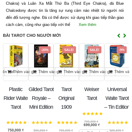
Chakra) và Luân Xa Mắt Thứ Ba (Third Eye Chakra), đá Blue
Chalcedony được tin là tăng sự rung cảm náo nhiệt từ người nói
đến đối tượng nghe. Đá có thể được sử dụng khi giao tiếp thần giao
cách cảm, cũng như giao tiếp với thế
Xem thêm
BÀI TAROT CHO NGƯỜI MỚI
-20%
SALE!
SALE!
-9%
hiên bản
Thêm vào giỏ
Thêm vào giỏ
Thêm vào giỏ
Thêm vào giỏ
Thêm vào 
Plastic
Gilded Tarot
Tarot
Weiser
Universal
Rider Waite
Royale –
Original
Tarot
Waite Tarot
Tarot
Mini Edition
1909
– Tin Edition
5
trên 5
700,000
₫
699,000
₫
5
trên 5
5
trên 5
5
trên 5
5
trên 5
750,000
₫
500,000
₫
700,000
₫
600,000
₫