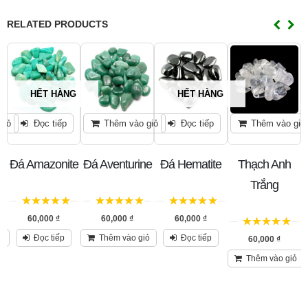
RELATED PRODUCTS
HẾT HÀNG
HẾT HÀNG
giỏ
Đọc tiếp
Thêm vào giỏ
Đọc tiếp
Thêm vào giỏ
ne
Đá Amazonite
Đá Aventurine
Đá Hematite
Thạch Anh
Trắng
5
trên 5
5
trên 5
5
trên 5
60,000
₫
60,000
₫
60,000
₫
5
trên 5
ỏ
Đọc tiếp
Thêm vào giỏ
Đọc tiếp
60,000
₫
Thêm vào giỏ