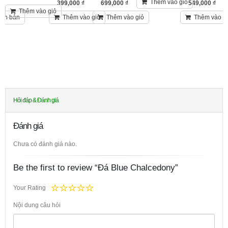
Thêm vào giỏ
399,000
₫
699,000
₫
549,000
₫
Thêm vào giỏ
Thêm vào giỏ
Thêm vào giỏ
Thêm vào g
iên bản
Hỏi đáp & Đánh giá
Đánh giá
Chưa có đánh giá nào.
Be the first to review “Đá Blue Chalcedony”
Your Rating
Nội dung câu hỏi