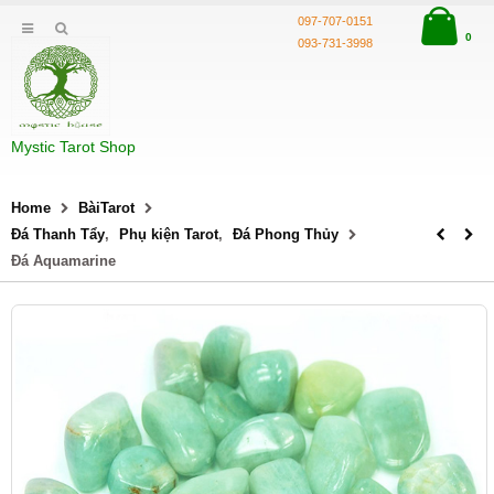
097-707-0151
0
093-731-3998
Mystic Tarot Shop
Home
BàiTarot
Đá Thanh Tẩy
,
Phụ kiện Tarot
,
Đá Phong Thủy
Đá Aquamarine