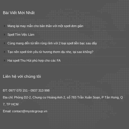
Bài Viết Mới Nhất
Mang lại may mắn cho bản thân với một spell đơn giản
Spell Tìm Việc Làm
Cùng mang đến túi tiền rủng rỉnh với 2 loại spell tiền bạc sau đây
Tạo nên spell tình yêu từ hương thơm dịu nhẹ, tại sao không?
Hai spell Thu Hút phù hợp cho các FA
Liên hệ với chúng tôi
ĐT: 0977 070 151 - 0937 313 998
Địa chỉ: Phòng D2-2, Chung cư Hoàng Anh 2, số 783 Trần Xuân Soạn, P Tân Hưng, Q
7, TP HCM
Email: contact@mysticgroup.vn