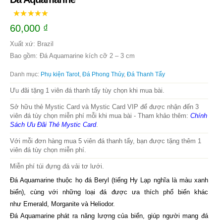
60,000
₫
Xuất xứ: Brazil
Bao gồm: Đá Aquamarine kích cỡ 2 – 3 cm
Danh mục:
Phụ kiện Tarot
,
Đá Phong Thủy
,
Đá Thanh Tẩy
Ưu đãi tặng 1 viên đá thanh tẩy tùy chọn khi mua bài.
Sở hữu thẻ Mystic Card và Mystic Card VIP để được nhận đến 3
viên đá tùy chọn miễn phí mỗi khi mua bài - Tham khảo thêm:
Chính
Sách Ưu Đãi Thẻ Mystic Card
.
Với mỗi đơn hàng mua 5 viên đá thanh tẩy, bạn được tặng thêm 1
viên đá tùy chọn miễn phí.
Miễn phí túi đựng đá vải tơ lưới.
Đá Aquamarine thuộc họ đá Beryl (tiếng Hy Lạp nghĩa là màu xanh
biển), cùng với những loại đá được ưa thích phổ biến khác
như Emerald, Morganite và Heliodor.
Đá Aquamarine phát ra năng lượng của biển, giúp người mang đá