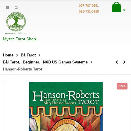
097-707-0151
0
093-731-3998
Mystic Tarot Shop
Home
BàiTarot
Bài Tarot
,
Beginner
,
NXB US Games Systems
Hanson-Roberts Tarot
-13%