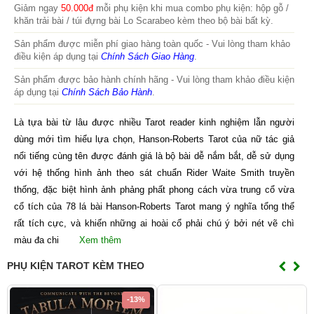
Giảm ngay
50.000đ
mỗi phụ kiện khi mua combo phụ kiện: hộp gỗ /
khăn trải bài / túi đựng bài Lo Scarabeo kèm theo bộ bài bất kỳ.
Sản phẩm được miễn phí giao hàng toàn quốc - Vui lòng tham khảo
điều kiện áp dụng tại
Chính Sách Giao Hàng
.
Sản phẩm được bảo hành chính hãng - Vui lòng tham khảo điều kiện
áp dụng tại
Chính Sách Bảo Hành
.
Là tựa bài từ lâu được nhiều Tarot reader kinh nghiệm lẫn người
dùng mới tìm hiểu lựa chọn, Hanson-Roberts Tarot của nữ tác giả
nổi tiếng cùng tên được đánh giá là bộ bài dễ nắm bắt, dễ sử dụng
với hệ thống hình ảnh theo sát chuẩn Rider Waite Smith truyền
thống, đặc biệt hình ảnh phảng phất phong cách vừa trung cổ vừa
cổ tích của 78 lá bài Hanson-Roberts Tarot mang ý nghĩa tổng thể
rất tích cực, và khiến những ai hoài cổ phải chú ý bởi nét vẽ chì
màu đa chi
Xem thêm
PHỤ KIỆN TAROT KÈM THEO
-13%