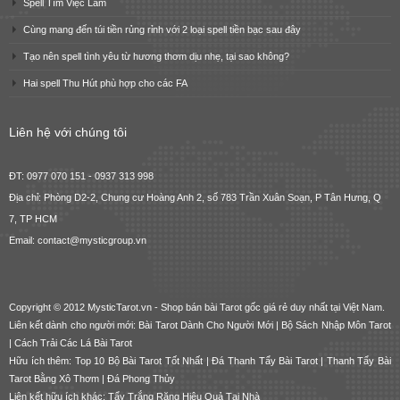
Spell Tìm Việc Làm
Cùng mang đến túi tiền rủng rỉnh với 2 loại spell tiền bạc sau đây
Tạo nên spell tình yêu từ hương thơm dịu nhẹ, tại sao không?
Hai spell Thu Hút phù hợp cho các FA
Liên hệ với chúng tôi
ĐT: 0977 070 151 - 0937 313 998
Địa chỉ: Phòng D2-2, Chung cư Hoàng Anh 2, số 783 Trần Xuân Soạn, P Tân Hưng, Q
7, TP HCM
Email: contact@mysticgroup.vn
Copyright © 2012 MysticTarot.vn -
Shop bán bài Tarot gốc giá rẻ
duy nhất tại Việt Nam.
Liên kết dành cho người mới:
Bài Tarot Dành Cho Người Mới
|
Bộ Sách Nhập Môn Tarot
|
Cách Trải Các Lá Bài Tarot
Hữu ích thêm:
Top 10 Bộ Bài Tarot Tốt Nhất
|
Đá Thanh Tẩy Bài Tarot
|
Thanh Tẩy Bài
Tarot Bằng Xô Thơm
|
Đá Phong Thủy
Liên kết hữu ích khác:
Tẩy Trắng Răng Hiệu Quả Tại Nhà