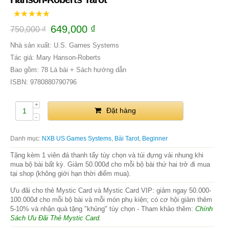
649,000
₫
750,000
₫
Nhà sản xuất: U.S. Games Systems
Tác giả: Mary Hanson-Roberts
Bao gồm: 78 Lá bài + Sách hướng dẫn
ISBN: 9780880790796
Đặt hàng
Danh mục:
NXB US Games Systems
,
Bài Tarot
,
Beginner
Tặng kèm 1 viên đá thanh tẩy tùy chọn và túi đựng vải nhung khi
mua bộ bài bất kỳ. Giảm 50.000đ cho mỗi bộ bài thứ hai trở đi mua
tại shop (không giới hạn thời điểm mua).
Ưu đãi cho thẻ Mystic Card và Mystic Card VIP: giảm ngay 50.000-
100.000đ cho mỗi bộ bài và mỗi món phụ kiện; có cơ hội giảm thêm
5-10% và nhận quà tặng "khủng" tùy chọn - Tham khảo thêm:
Chính
Sách Ưu Đãi Thẻ Mystic Card
.