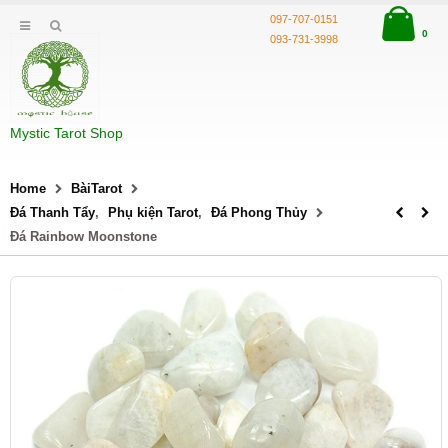
097-707-0151
0
093-731-3998
Mystic Tarot Shop
Home
BàiTarot
Đá Thanh Tẩy
,
Phụ kiện Tarot
,
Đá Phong Thủy
Đá Rainbow Moonstone