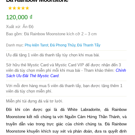
120,000
₫
Xuất xứ: Ấn Độ
Bao gồm: Đá Rainbow Moonstone kích cỡ 2 – 3 cm
Danh mục:
Phụ kiện Tarot
,
Đá Phong Thủy
,
Đá Thanh Tẩy
Ưu đãi tặng 1 viên đá thanh tẩy tùy chọn khi mua bài.
Sở hữu thẻ Mystic Card và Mystic Card VIP để được nhận đến 3
viên đá tùy chọn miễn phí mỗi khi mua bài - Tham khảo thêm:
Chính
Sách Ưu Đãi Thẻ Mystic Card
.
Với mỗi đơn hàng mua 5 viên đá thanh tẩy, bạn được tặng thêm 1
viên đá tùy chọn miễn phí.
Miễn phí túi đựng đá vải tơ lưới.
Đôi khi còn được gọi là đá White Labradorite, đá Rainbow
Moonstone kết nối chúng ta với Nguồn Cảm Hứng Thần Thánh, và
truyền dẫn vào trong trực giác của chính chúng ta. Đá Rainbow
Moonstone khuyến khích suy xét và phán đoán, đưa ra quyết định