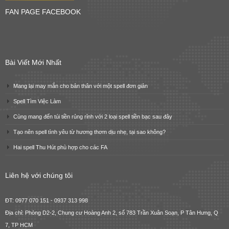
FAN PAGE FACEBOOK
Bài Viết Mới Nhất
Mang lại may mắn cho bản thân với một spell đơn giản
Spell Tìm Việc Làm
Cùng mang đến túi tiền rủng rỉnh với 2 loại spell tiền bạc sau đây
Tạo nên spell tình yêu từ hương thơm dịu nhẹ, tại sao không?
Hai spell Thu Hút phù hợp cho các FA
Liên hệ với chúng tôi
ĐT: 0977 070 151 - 0937 313 998
Địa chỉ: Phòng D2-2, Chung cư Hoàng Anh 2, số 783 Trần Xuân Soạn, P Tân Hưng, Q
7, TP HCM