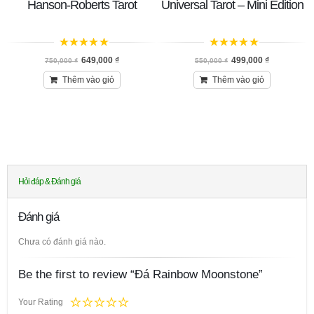
Hanson-Roberts Tarot
Universal Tarot – Mini Edition
5
trên 5
5
trên 5
649,000
₫
499,000
₫
750,000
₫
550,000
₫
Thêm vào giỏ
Thêm vào giỏ
Hỏi đáp & Đánh giá
Đánh giá
Chưa có đánh giá nào.
Be the first to review “Đá Rainbow Moonstone”
Your Rating