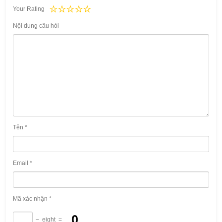
Your Rating
Nội dung câu hỏi
Tên
*
Email
*
Mã xác nhận
*
−
eight
=