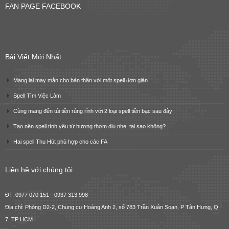
FAN PAGE FACEBOOK
Bài Viết Mới Nhất
Mang lại may mắn cho bản thân với một spell đơn giản
Spell Tìm Việc Làm
Cùng mang đến túi tiền rủng rỉnh với 2 loại spell tiền bạc sau đây
Tạo nên spell tình yêu từ hương thơm dịu nhẹ, tại sao không?
Hai spell Thu Hút phù hợp cho các FA
Liên hệ với chúng tôi
ĐT: 0977 070 151 - 0937 313 998
Địa chỉ: Phòng D2-2, Chung cư Hoàng Anh 2, số 783 Trần Xuân Soạn, P Tân Hưng, Q
7, TP HCM