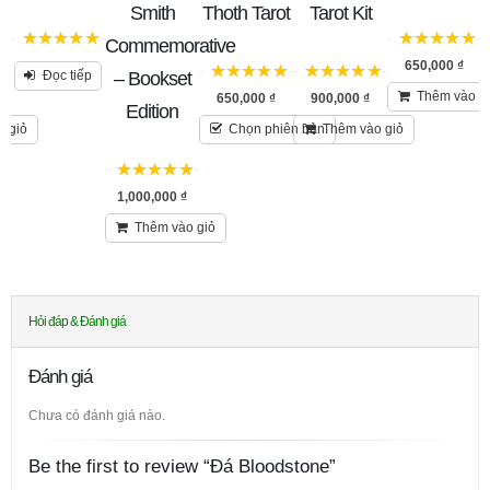
Smith
Thoth Tarot
Tarot Kit
Commemorative
5
trên 5
5
trên 5
650,000
₫
– Bookset
Đọc tiếp
5
trên 5
5
trên 5
Thêm vào g
650,000
₫
900,000
₫
Edition
o giỏ
Chọn phiên bản
Thêm vào giỏ
5
trên 5
1,000,000
₫
Thêm vào giỏ
Hỏi đáp & Đánh giá
Đánh giá
Chưa có đánh giá nào.
Be the first to review “Đá Bloodstone”