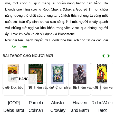
vời, một công cụ giúp mang lại nguồn năng lượng cân bằng. Đá
Bloodstone tăng cường Root Chakra (Chakra Gốc số 1), nơi chứa
năng lượng thể chất của chúng ta, và kích thích chúng ta sống một
cuộc đời tràn đầy sinh lực và sức sống. Khi một người bị vây quanh
với những trở ngại và khó khăn trong việc vượt qua chúng, người
ấy được khuyến khích sử dụng đá Bloodstone.
Như cái tên Thạch huyết, đá Bloodstone hữu ích cho tất cả các loại
Xem thêm
BÀI TAROT CHO NGƯỜI MỚI
HẾT HÀNG
ào giỏ
Đọc tiếp
Thêm vào giỏ
Chọn phiên bản
Thêm vào giỏ
Thêm vào 
d
[OOP]
Pamela
Aleister
Heaven
Rider-Waite
k
Delos Tarot
Colman
Crowley
and Earth
Tarot