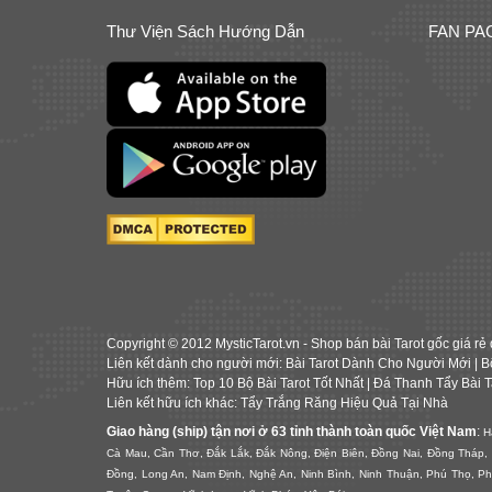
Thư Viện Sách Hướng Dẫn
FAN PA
Copyright © 2012 MysticTarot.vn -
Shop bán bài Tarot gốc giá rẻ
Liên kết dành cho người mới:
Bài Tarot Dành Cho Người Mới
|
B
Hữu ích thêm:
Top 10 Bộ Bài Tarot Tốt Nhất
|
Đá Thanh Tẩy Bài T
Liên kết hữu ích khác:
Tẩy Trắng Răng Hiệu Quả Tại Nhà
Giao hàng (ship) tận nơi ở 63 tỉnh thành toàn quốc Việt Nam
:
H
Cà Mau, Cần Thơ, Đắk Lắk, Đắk Nông, Điện Biên, Đồng Nai, Đồng Tháp,
Đồng, Long An, Nam Định, Nghệ An, Ninh Bình, Ninh Thuận, Phú Thọ, Ph