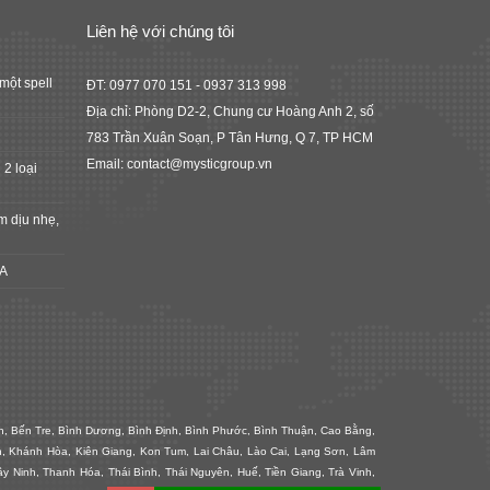
Liên hệ với chúng tôi
một spell
ĐT: 0977 070 151 - 0937 313 998
Địa chỉ: Phòng D2-2, Chung cư Hoàng Anh 2, số
783 Trần Xuân Soạn, P Tân Hưng, Q 7, TP HCM
Email: contact@mysticgroup.vn
 2 loại
m dịu nhẹ,
FA
nh, Bến Tre, Bình Dương, Bình Định, Bình Phước, Bình Thuận, Cao Bằng,
n, Khánh Hòa, Kiên Giang, Kon Tum, Lai Châu, Lào Cai, Lạng Sơn, Lâm
Ninh, Thanh Hóa, Thái Bình, Thái Nguyên, Huế, Tiền Giang, Trà Vinh,