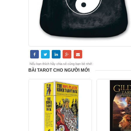
Nếu bạn thích hãy chia sẻ cùng bạn bè nhé!
BÀI TAROT CHO NGƯỜI MỚI