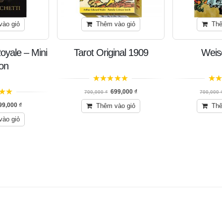
vào giỏ
Thêm vào giỏ
Thê
oyale – Mini
Tarot Original 1909
Weis
ion
5
trên 5
5
trê
699,000
₫
700,000
₫
700,000
99,000
₫
Thêm vào giỏ
Thê
vào giỏ