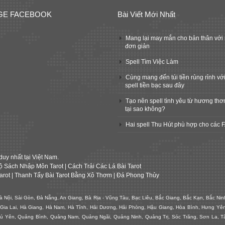
GE FACEBOOK
Bài Viết Mới Nhất
Mang lại may mắn cho bản thân với 
đơn giản
Spell Tìm Việc Làm
Cùng mang đến túi tiền rủng rỉnh với
spell tiền bạc sau đây
Tạo nên spell tình yêu từ hương thơ
tại sao không?
Hai spell Thu Hút phù hợp cho các 
duy nhất tại Việt Nam.
ộ Sách Nhập Môn Tarot
|
Cách Trải Các Lá Bài Tarot
arot
|
Thanh Tẩy Bài Tarot Bằng Xô Thơm
|
Đá Phong Thủy
à Nội, Sài Gòn, Đà Nẵng, An Giang, Bà Rịa - Vũng Tàu, Bạc Liêu, Bắc Giang, Bắc Kạn, Bắc Ni
 Gia Lai, Hà Giang, Hà Nam, Hà Tĩnh, Hải Dương, Hải Phòng, Hậu Giang, Hòa Bình, Hưng Yê
ú Yên, Quảng Bình, Quảng Nam, Quảng Ngãi, Quảng Ninh, Quảng Trị, Sóc Trăng, Sơn La, Tây 