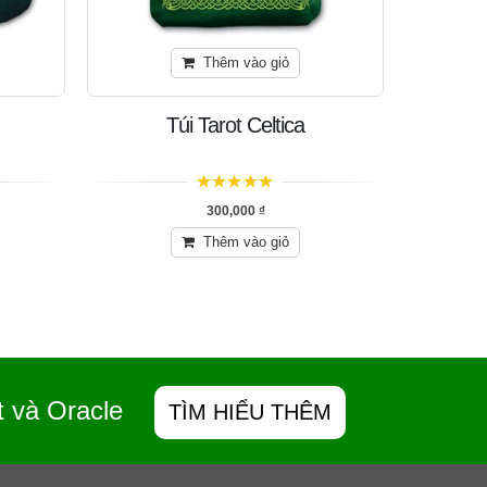
Thêm vào giỏ
Túi Tarot Celtica
T
5
trên 5
300,000
₫
Thêm vào giỏ
t và Oracle
TÌM HIỂU THÊM