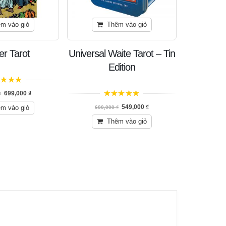
m vào giỏ
Thêm vào giỏ
er Tarot
Universal Waite Tarot – Tin
Universal
Edition
n 5
699,000
₫
₫
5
trên 5
5
t
549,000
₫
m vào giỏ
600,000
₫
Thêm vào giỏ