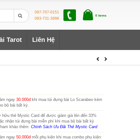
097-707-0151
0 items
093-731-3998
ài Tarot
Liên Hệ
ảm ngay
30.000đ
khi mua túi đựng bài Lo Scarabeo kèm
eo bộ bài bất kỳ.
 hữu thẻ Mystic Card để được giảm giá lên đến 33%
ặc nhận túi đựng bài miễn phí khi mua bộ bài bất kỳ
Tham khảo thêm:
Chính Sách Ưu Đãi Thẻ Mystic Card
.
ảm ngay
50.000đ
mỗi phụ kiện khi mua combo phụ kiện: