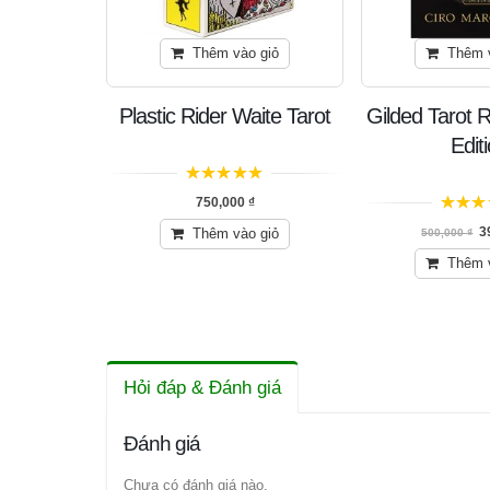
n bản
Thêm vào giỏ
Thêm 
s Tarot
Plastic Rider Waite Tarot
Gilded Tarot R
Edit
5
trên 5
0,000
₫
750,000
₫
5
trên 5
3
n bản
Thêm vào giỏ
500,000
₫
Thêm 
Hỏi đáp & Đánh giá
Đánh giá
Chưa có đánh giá nào.