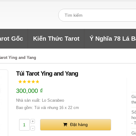
arot Gốc
Kiến Thức Tarot
Ý Nghĩa 78 Lá B
Tarot Ying and Yang
Túi Tarot Ying and Yang
300,000
₫
Gi
Nhà sản xuất: Lo Scarabeo
th
Bao gồm: Túi vải nhung 16 x 22 cm
Sở
ho
- 
Đặt hàng
Gi