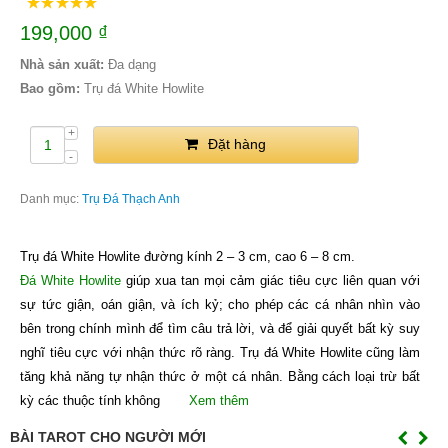
199,000
₫
Nhà sản xuất:
Đa dạng
Bao gồm:
Trụ đá White Howlite
Đặt hàng
Danh mục:
Trụ Đá Thạch Anh
Trụ đá White Howlite đường kính 2 – 3 cm, cao 6 – 8 cm.
Đá White Howlite
giúp xua tan mọi cảm giác tiêu cực liên quan với
sự tức giận, oán giận, và ích kỷ; cho phép các cá nhân nhìn vào
bên trong chính mình để tìm câu trả lời, và để giải quyết bất kỳ suy
nghĩ tiêu cực với nhận thức rõ ràng. Trụ đá White Howlite cũng làm
tăng khả năng tự nhận thức ở một cá nhân. Bằng cách loại trừ bất
kỳ các thuộc tính không
Xem thêm
BÀI TAROT CHO NGƯỜI MỚI