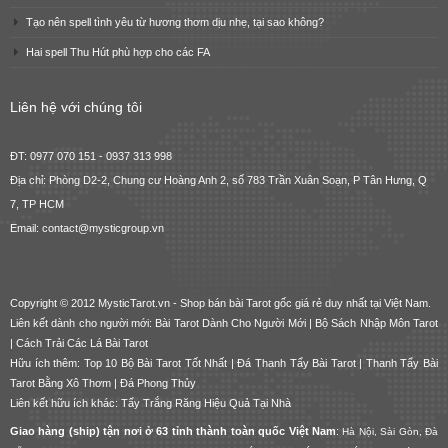
Tạo nên spell tình yêu từ hương thơm dịu nhẹ, tại sao không?
Hai spell Thu Hút phù hợp cho các FA
Liên hệ với chúng tôi
ĐT: 0977 070 151 - 0937 313 998
Địa chỉ: Phòng D2-2, Chung cư Hoàng Anh 2, số 783 Trần Xuân Soạn, P Tân Hưng, Q
7, TP HCM
Email: contact@mysticgroup.vn
Copyright © 2012 MysticTarot.vn -
Shop bán bài Tarot gốc giá rẻ
duy nhất tại Việt Nam.
Liên kết dành cho người mới:
Bài Tarot Dành Cho Người Mới
|
Bộ Sách Nhập Môn Tarot
|
Cách Trải Các Lá Bài Tarot
Hữu ích thêm:
Top 10 Bộ Bài Tarot Tốt Nhất
|
Đá Thanh Tẩy Bài Tarot
|
Thanh Tẩy Bài
Tarot Bằng Xô Thơm
|
Đá Phong Thủy
Liên kết hữu ích khác:
Tẩy Trắng Răng Hiệu Quả Tại Nhà
Giao hàng (ship) tận nơi ở 63 tỉnh thành toàn quốc Việt Nam
:
Hà Nội, Sài Gòn, Đà