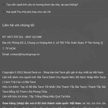
Tạo nên spell tình yêu từ hương thơm dịu nhẹ, tại sao không?
Hai spell Thu Hút phù hợp cho các FA
Liên hệ với chúng tôi
ĐT: 0977 070 151 - 0937 313 998
Địa chỉ: Phòng D2-2, Chung cư Hoàng Anh 2, số 783 Trần Xuân Soạn, P Tân Hưng, Q
7, TP HCM
Email: contact@mysticgroup.vn
Copyright © 2012 MysticTarot.vn -
Shop bán bài Tarot gốc giá rẻ
duy nhất tại Việt Nam.
Liên kết dành cho người mới:
Bài Tarot Dành Cho Người Mới
|
Bộ Sách Nhập Môn Tarot
|
Cách Trải Các Lá Bài Tarot
Hữu ích thêm:
Top 10 Bộ Bài Tarot Tốt Nhất
|
Đá Thanh Tẩy Bài Tarot
|
Thanh Tẩy Bài
Tarot Bằng Xô Thơm
|
Đá Phong Thủy
Liên kết hữu ích khác:
Tẩy Trắng Răng Hiệu Quả Tại Nhà
Giao hàng (ship) tận nơi ở 63 tỉnh thành toàn quốc Việt Nam
:
Hà Nội, Sài Gòn, Đà