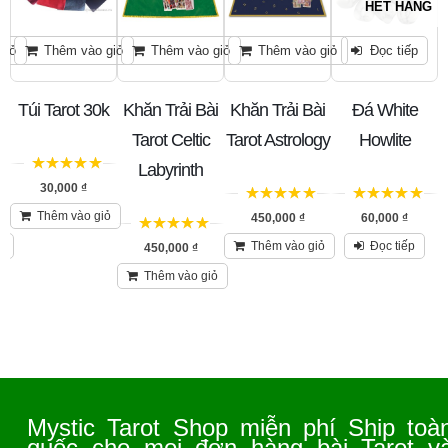
HẾT HÀNG
giỏ
Thêm vào giỏ
Thêm vào giỏ
Thêm vào giỏ
Đọc tiếp
i
Túi Tarot 30k
Khăn Trải Bài
Khăn Trải Bài
Đá White
e
Tarot Celtic
Tarot Astrology
Howlite
Labyrinth
5
trên 5
30,000
₫
5
trên 5
5
trên 5
Thêm vào giỏ
450,000
₫
60,000
₫
5
trên 5
ỏ
Thêm vào giỏ
Đọc tiếp
450,000
₫
Thêm vào giỏ
Mystic Tarot Shop miễn phí Ship toà
quốc cho mọi đơn hàng bài Tarot v