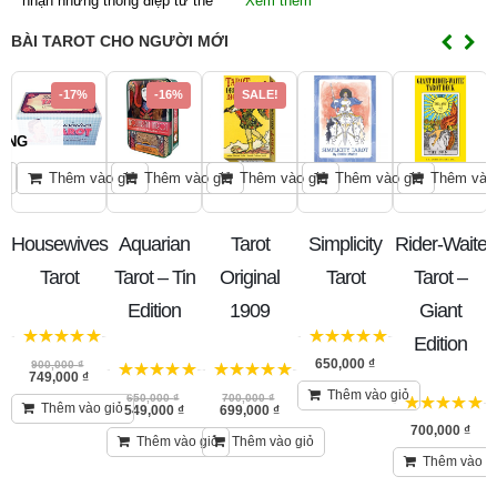
nhận những thông điệp từ thế
Xem thêm
BÀI TAROT CHO NGƯỜI MỚI
-17%
-16%
SALE!
ÀNG
p
Thêm vào giỏ
Thêm vào giỏ
Thêm vào giỏ
Thêm vào giỏ
Thêm vào 
h
Housewives
Aquarian
Tarot
Simplicity
Rider-Waite
G
Tarot
Tarot – Tin
Original
Tarot
Tarot –
Edition
1909
Giant
Edition
5
trên 5
5
trên 5
650,000
₫
900,000
₫
749,000
₫
5
trên 5
5
trên 5
Thêm vào giỏ
650,000
₫
700,000
₫
Thêm vào giỏ
549,000
₫
699,000
₫
5
trên 5
700,000
₫
Thêm vào giỏ
Thêm vào giỏ
Thêm vào g