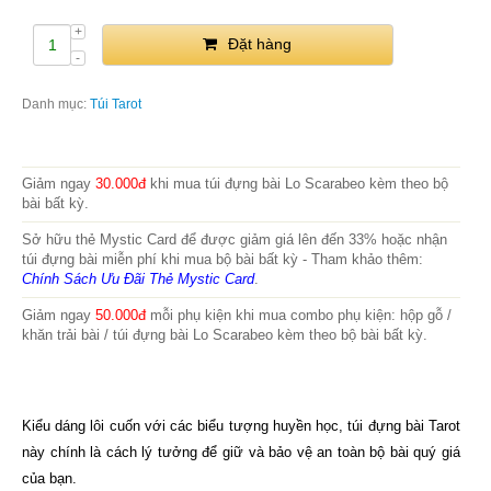
Đặt hàng
Danh mục:
Túi Tarot
Giảm ngay
30.000đ
khi mua túi đựng bài Lo Scarabeo kèm theo bộ
bài bất kỳ.
Sở hữu thẻ Mystic Card để được giảm giá lên đến 33% hoặc nhận
túi đựng bài miễn phí khi mua bộ bài bất kỳ - Tham khảo thêm:
Chính Sách Ưu Đãi Thẻ Mystic Card
.
Giảm ngay
50.000đ
mỗi phụ kiện khi mua combo phụ kiện: hộp gỗ /
khăn trải bài / túi đựng bài Lo Scarabeo kèm theo bộ bài bất kỳ.
Kiểu dáng lôi cuốn với các biểu tượng huyền học, túi đựng bài Tarot
này chính là cách lý tưởng để giữ và bảo vệ an toàn bộ bài quý giá
của bạn.