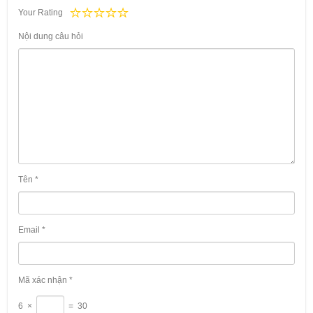
Your Rating
Nội dung câu hỏi
Tên
*
Email
*
Mã xác nhận
*
6
×
=
30