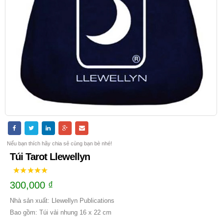
Nếu bạn thích hãy chia sẻ cùng bạn bè nhé!
Túi Tarot Llewellyn
300,000
₫
Nhà sản xuất: Llewellyn Publications
Bao gồm: Túi vải nhung 16 x 22 cm