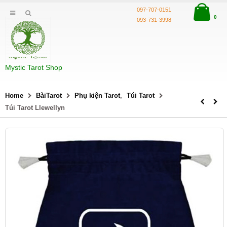
097-707-0151
0
093-731-3998
Mystic Tarot Shop
Home
BàiTarot
Phụ kiện Tarot
,
Túi Tarot
Túi Tarot Llewellyn