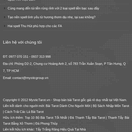
Cùng mang đến túi tiền rủng rỉnh với 2 loại spell tiền bạc sau đây
Tạo nên spell tình yêu từ hương thơm dịu nhẹ, tại sao không?
Hai spell Thu Hút phù hợp cho các FA
Liên hệ với chúng tôi
ĐT: 0977 070 151 - 0937 313 998
Địa chỉ: Phòng D2-2, Chung cư Hoàng Anh 2, số 783 Trần Xuân Soạn, P Tân Hưng, Q
7, TP HCM
Email: contact@mysticgroup.vn
Copyright © 2012 MysticTarot.vn -
Shop bán bài Tarot gốc giá rẻ
duy nhất tại Việt Nam.
Liên kết dành cho người mới:
Bài Tarot Dành Cho Người Mới
|
Bộ Sách Nhập Môn Tarot
|
Cách Trải Các Lá Bài Tarot
Hữu ích thêm:
Top 10 Bộ Bài Tarot Tốt Nhất
|
Đá Thanh Tẩy Bài Tarot
|
Thanh Tẩy Bài
Tarot Bằng Xô Thơm
|
Đá Phong Thủy
Liên kết hữu ích khác:
Tẩy Trắng Răng Hiệu Quả Tại Nhà