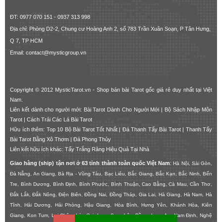
ĐT: 0977 070 151 - 0937 313 998
Địa chỉ: Phòng D2-2, Chung cư Hoàng Anh 2, số 783 Trần Xuân Soạn, P Tân Hưng,
Q 7, TP HCM
Email: contact@mysticgroup.vn
Copyright © 2012 MysticTarot.vn -
Shop bán bài Tarot gốc giá rẻ
duy nhất tại Việt
Nam.
Liên kết dành cho người mới:
Bài Tarot Dành Cho Người Mới
|
Bộ Sách Nhập Môn
Tarot
|
Cách Trải Các Lá Bài Tarot
Hữu ích thêm:
Top 10 Bộ Bài Tarot Tốt Nhất
|
Đá Thanh Tẩy Bài Tarot
|
Thanh Tẩy
Bài Tarot Bằng Xô Thơm
|
Đá Phong Thủy
Liên kết hữu ích khác:
Tẩy Trắng Răng Hiệu Quả Tại Nhà
Giao hàng (ship) tận nơi ở 63 tỉnh thành toàn quốc Việt Nam
:
Hà Nội, Sài Gòn,
Đà Nẵng, An Giang, Bà Rịa - Vũng Tàu, Bạc Liêu, Bắc Giang, Bắc Kạn, Bắc Ninh, Bến
Tre, Bình Dương, Bình Định, Bình Phước, Bình Thuận, Cao Bằng, Cà Mau, Cần Thơ,
Đắk Lắk, Đắk Nông, Điện Biên, Đồng Nai, Đồng Tháp, Gia Lai, Hà Giang, Hà Nam, Hà
Tĩnh, Hải Dương, Hải Phòng, Hậu Giang, Hòa Bình, Hưng Yên, Khánh Hòa, Kiên
Giang, Kon Tum, Lai Châu, Lào Cai, Lạng Sơn, Lâm Đồng, Long An, Nam Định, Nghệ