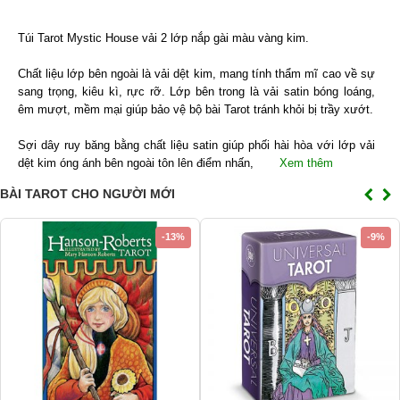
Túi Tarot Mystic House vải 2 lớp nắp gài màu vàng kim.
Chất liệu lớp bên ngoài là vải dệt kim, mang tính thẩm mĩ cao về sự
sang trọng, kiêu kì, rực rỡ. Lớp bên trong là vải satin bóng loáng,
êm mượt, mềm mại giúp bảo vệ bộ bài Tarot tránh khỏi bị trầy xướt.
Sợi dây ruy băng bằng chất liệu satin giúp phối hài hòa với lớp vải
dệt kim óng ánh bên ngoài tôn lên điểm nhấn,
Xem thêm
BÀI TAROT CHO NGƯỜI MỚI
-13%
-9%