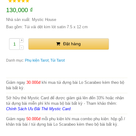
130,000
₫
Nhà sản xuất: Mystic House
Bao gồm: Túi vải dệt kim lót satin 7.5 x 12 cm
Đặt hàng
Danh mục:
Phụ kiện Tarot
,
Túi Tarot
Giảm ngay
30.000đ
khi mua túi đựng bài Lo Scarabeo kèm theo bộ
bài bất kỳ.
Sở hữu thẻ Mystic Card để được giảm giá lên đến 33% hoặc nhận
túi đựng bài miễn phí khi mua bộ bài bất kỳ - Tham khảo thêm:
Chính Sách Ưu Đãi Thẻ Mystic Card
.
Giảm ngay
50.000đ
mỗi phụ kiện khi mua combo phụ kiện: hộp gỗ /
khăn trải bài / túi đựng bài Lo Scarabeo kèm theo bộ bài bất kỳ.