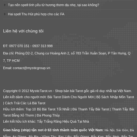
Tạo nên spell tình yêu từ hương thơm dịu nhẹ, tại sao không?
Hai spell Thu Hút phù hợp cho các FA
Liên hệ với chúng tôi
ĐT: 0977 070 151 - 0937 313 998
Địa chỉ: Phòng D2-2, Chung cư Hoàng Anh 2, số 783 Trần Xuân Soạn, P Tân Hưng, Q
7, TP HCM
Email: contact@mysticgroup.vn
Copyright © 2012 MysticTarot.vn -
Shop bán bài Tarot gốc giá rẻ
duy nhất tại Việt Nam.
Liên kết dành cho người mới:
Bài Tarot Dành Cho Người Mới
|
Bộ Sách Nhập Môn Tarot
|
Cách Trải Các Lá Bài Tarot
Hữu ích thêm:
Top 10 Bộ Bài Tarot Tốt Nhất
|
Đá Thanh Tẩy Bài Tarot
|
Thanh Tẩy Bài
Tarot Bằng Xô Thơm
|
Đá Phong Thủy
Liên kết hữu ích khác:
Tẩy Trắng Răng Hiệu Quả Tại Nhà
Giao hàng (ship) tận nơi ở 63 tỉnh thành toàn quốc Việt Nam
:
Hà Nội, Sài Gòn, Đà
Nẵng, An Giang, Bà Rịa - Vũng Tàu, Bạc Liêu, Bắc Giang, Bắc Kạn, Bắc Ninh, Bến Tre,