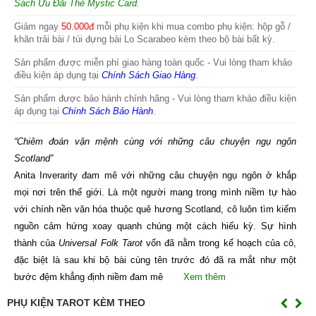
Sách Ưu Đãi Thẻ Mystic Card
.
Giảm ngay
50.000đ
mỗi phụ kiện khi mua combo phụ kiện: hộp gỗ /
khăn trải bài / túi đựng bài Lo Scarabeo kèm theo bộ bài bất kỳ.
Sản phẩm được miễn phí giao hàng toàn quốc - Vui lòng tham khảo
điều kiện áp dụng tại
Chính Sách Giao Hàng
.
Sản phẩm được bảo hành chính hãng - Vui lòng tham khảo điều kiện
áp dụng tại
Chính Sách Bảo Hành
.
“Chiêm đoán vận mệnh cùng với những câu chuyện ngụ ngôn
Scotland”
Anita Inverarity đam mê với những câu chuyện ngụ ngôn ở khắp
mọi nơi trên thế giới. Là một người mang trong mình niềm tự hào
với chính nền văn hóa thuộc quê hương Scotland, cô luôn tìm kiếm
nguồn cảm hứng xoay quanh chúng một cách hiếu kỳ. Sự hình
thành của
Universal Folk Tarot
vốn đã nằm trong kế hoạch của cô,
đặc biệt là sau khi bộ bài cùng tên trước đó đã ra mắt như một
bước đệm khẳng định niềm đam mê
Xem thêm
PHỤ KIỆN TAROT KÈM THEO