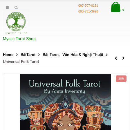
097-707-0151
0
093-731-3998
Mystic Tarot Shop
Home
BàiTarot
Bài Tarot
,
Văn Hóa & Nghệ Thuật
Universal Folk Tarot
-18%