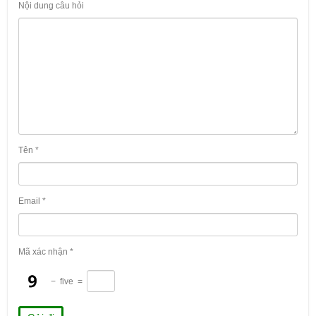
Nội dung câu hỏi
Tên
*
Email
*
Mã xác nhận
*
−
five
=