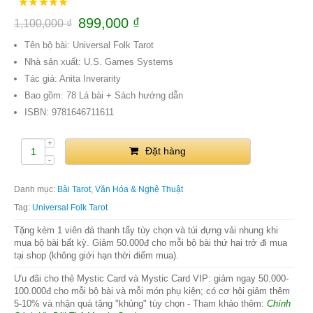
899,000
₫
1,100,000
₫
Tên bộ bài: Universal Folk Tarot
Nhà sản xuất: U.S. Games Systems
Tác giả: Anita Inverarity
Bao gồm: 78 Lá bài + Sách hướng dẫn
ISBN:
9781646711611
Đặt hàng
Danh mục:
Bài Tarot
,
Văn Hóa & Nghệ Thuật
Tag:
Universal Folk Tarot
Tặng kèm 1 viên đá thanh tẩy tùy chọn và túi đựng vải nhung khi
mua bộ bài bất kỳ. Giảm 50.000đ cho mỗi bộ bài thứ hai trở đi mua
tại shop (không giới hạn thời điểm mua).
Ưu đãi cho thẻ Mystic Card và Mystic Card VIP: giảm ngay 50.000-
100.000đ cho mỗi bộ bài và mỗi món phụ kiện; có cơ hội giảm thêm
5-10% và nhận quà tặng "khủng" tùy chọn - Tham khảo thêm:
Chính