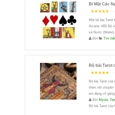
Bí Mật Các N
5
trên 5
Một bộ bài Tarot
Arcana. Mỗi Bộ nà
và Nước (Water).
Bởi
Tìm hiể
Bộ bài Tarot
5
trên 5
Bộ bài Tarot của
thèm nói chuyện 
em đang cố gắng t
Bởi
Mystic Tar
Bộ bài Tarot của