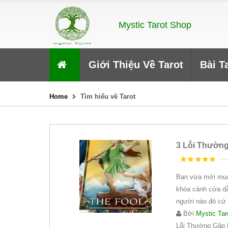
Mystic Tarot Shop
Giới Thiệu Về Tarot
Bài T
Home
Tìm hiểu về Tarot
3 Lỗi Thường
5
trên 5
Bạn vừa mới mua
khóa cánh cửa dẫ
người nào đó cứ n
Bởi
Mystic Tar
Lỗi Thường Gặp 