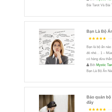
Bài Tarot Và Bài
Bạn Là Bộ Ẩn
5
trên 5
Bạn là bộ ẩn nào 
đó nhé… 1 – Mùa h
có hàng dừa thẳn
Bởi
Mystic Tar
Bạn Là Bộ Ẩn Nào
Bảo quản bộ b
đây