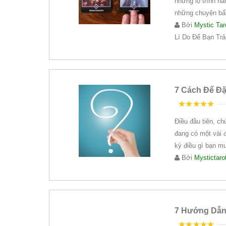
những lộ trình h
những chuyện bấ
Bởi
Mystic Tar
Lí Do Để Bạn Trả
7 Cách Để Đặt
5
trên 5
Điều đầu tiên, ch
đang có một vài đ
kỳ điều gì bạn m
Bởi
Mystictaro
7 Hướng Dẫn 