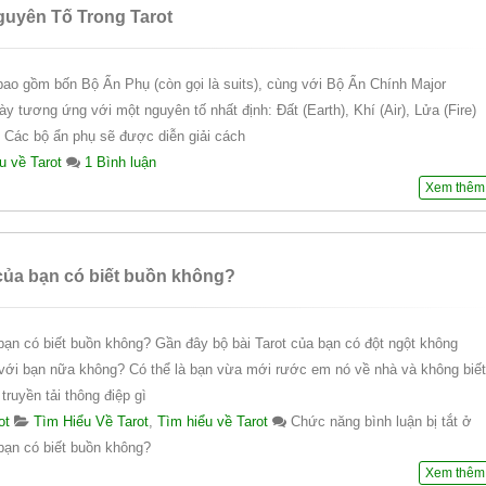
guyên Tố Trong Tarot
 bao gồm bốn Bộ Ẩn Phụ (còn gọi là suits), cùng với Bộ Ẩn Chính Major
y tương ứng với một nguyên tố nhất định: Đất (Earth), Khí (Air), Lửa (Fire)
 Các bộ ẩn phụ sẽ được diễn giải cách
u về Tarot
1 Bình luận
Xem thêm
 của bạn có biết buồn không?
 bạn có biết buồn không? Gần đây bộ bài Tarot của bạn có đột ngột không
với bạn nữa không? Có thể là bạn vừa mới rước em nó về nhà và không biết
ruyền tải thông điệp gì
ot
Tìm Hiểu Về Tarot
,
Tìm hiểu về Tarot
Chức năng bình luận bị tắt
ở
 bạn có biết buồn không?
Xem thêm