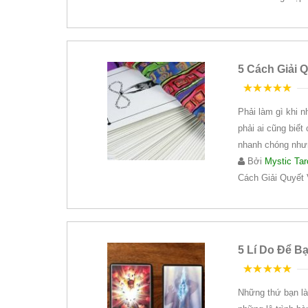
5 Cách Giải 
5
trên 5
Phải làm gì khi n
phải ai cũng biết 
nhanh chóng như
Bởi
Mystic Tar
Cách Giải Quyết 
5 Lí Do Để Bạ
5
trên 5
Những thứ bạn là