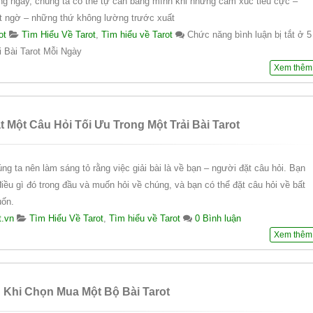
àng ngày, chúng ta có thể tự cân bằng mình khi những cảm xúc tiêu cực –
t ngờ – những thứ không lường trước xuất
ot
Tìm Hiểu Về Tarot
,
Tìm hiểu về Tarot
Chức năng bình luận bị tắt
ở 5
i Bài Tarot Mỗi Ngày
Xem thêm
 Một Câu Hỏi Tối Ưu Trong Một Trải Bài Tarot
úng ta nên làm sáng tỏ rằng việc giải bài là về bạn – người đặt câu hỏi. Bạn
iều gì đó trong đầu và muốn hỏi về chúng, và bạn có thể đặt câu hỏi về bất
uốn.
t.vn
Tìm Hiểu Về Tarot
,
Tìm hiểu về Tarot
0 Bình luận
Xem thêm
Khi Chọn Mua Một Bộ Bài Tarot