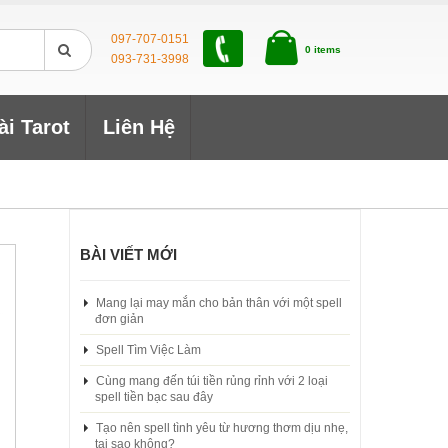
097-707-0151
0 items
093-731-3998
ài Tarot
Liên Hệ
BÀI VIẾT MỚI
Mang lại may mắn cho bản thân với một spell
đơn giản
Spell Tìm Việc Làm
Cùng mang đến túi tiền rủng rỉnh với 2 loại
spell tiền bạc sau đây
Tạo nên spell tình yêu từ hương thơm dịu nhẹ,
tại sao không?