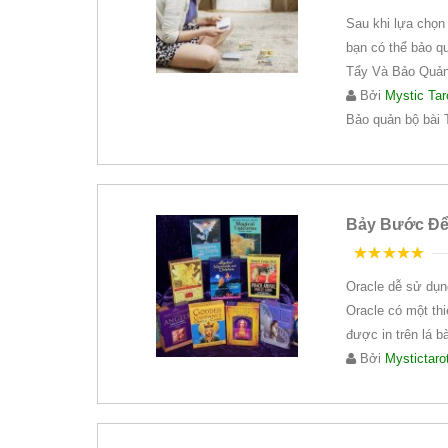
5
trên 5
Sau khi lựa chọn 
bạn có thể bảo qu
Tẩy Và Bảo Quản
Bởi
Mystic Tar
Bảo quản bộ bài T
Bảy Bước Để 
5
trên 5
Oracle dễ sử dụng
Oracle có một th
được in trên lá b
Bởi
Mystictaro