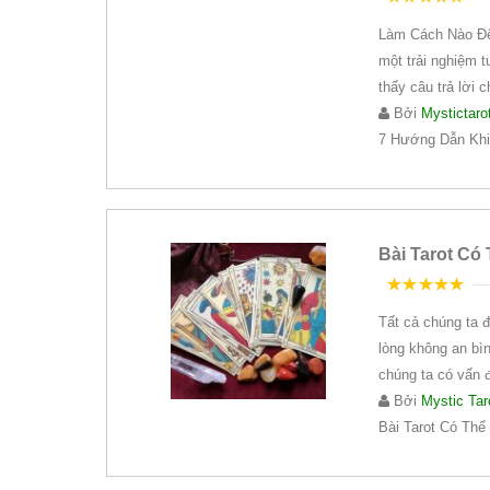
5
trên 5
Làm Cách Nào Để 
một trải nghiệm t
thấy câu trả lời 
Bởi
Mystictaro
7 Hướng Dẫn Khi
Bài Tarot Có
5
trên 5
Tất cả chúng ta đ
lòng không an bì
chúng ta có vấn 
Bởi
Mystic Tar
Bài Tarot Có Th