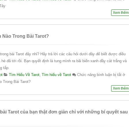
 Tây
Xem thêm
 Nào Trong Bài Tarot?
trong bài Tarot đây nhỉ? Hãy trả lời các câu hỏi dưới đây để biết được điều
è đã tới rồi. Bạn quyết định là tung mình ra bãi biển xanh đầy cát trắng và
g tắp.
ot
Tìm Hiểu Về Tarot
,
Tìm hiểu về Tarot
Chức năng bình luận bị tắt
ở
 Trong Bài Tarot?
Xem thêm
ài Tarot của bạn thật đơn giản chỉ với những bí quyết sau