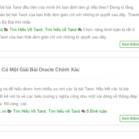
bộ bài Tarot đầu tiên của mình thì bạn định làm gì tiếp theo? Đừng lo lắng,
ản bộ bài Tarot của bạn thật đơn giản chỉ với những bí quyết sau đây. Thanh
 Bộ Bài Khi nhắc
ot
Tìm Hiểu Về Tarot
,
Tìm hiểu về Tarot
Chức năng bình luận bị tắt
ở
arot của bạn thật đơn giản chỉ với những bí quyết sau đây
Xem thêm
Có Một Giải Bài Oracle Chính Xác
 và dễ hiểu được hơn nhiều so với các lá bài Tarot. Hầu hết các lá bài
iết kế mô tả về các biểu tượng ý nghĩa cũng như một vài dòng về thông điệp
ài. Rõ ràng, các
t.vn
Tìm Hiểu Về Tarot
,
Tìm hiểu về Tarot
8 Bình luận
Xem thêm