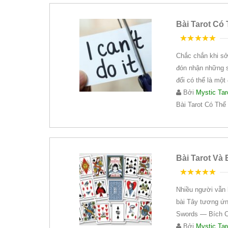
Bài Tarot Có
5
trên 5
Chắc chắn khi sở 
đón nhận những sự
đổi có thể là một 
Bởi
Mystic Tar
Bài Tarot Có Th
Bài Tarot Và 
5
trên 5
Nhiều người vẫn 
bài Tây tương ứ
Swords — Bích Co
Bởi
Mystic Tar