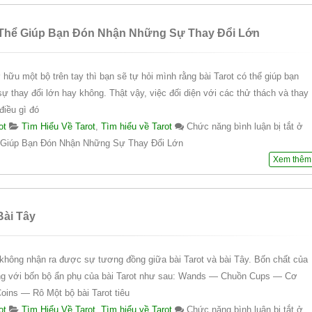
 Thể Giúp Bạn Đón Nhận Những Sự Thay Đổi Lớn
hữu một bộ trên tay thì bạn sẽ tự hỏi mình rằng bài Tarot có thể giúp bạn
 thay đổi lớn hay không. Thật vậy, việc đối diện với các thử thách và thay
điều gì đó
ot
Tìm Hiểu Về Tarot
,
Tìm hiểu về Tarot
Chức năng bình luận bị tắt
ở
ể Giúp Bạn Đón Nhận Những Sự Thay Đổi Lớn
Xem thêm
Bài Tây
không nhận ra được sự tương đồng giữa bài Tarot và bài Tây. Bốn chất của
ng với bốn bộ ẩn phụ của bài Tarot như sau: Wands — Chuồn Cups — Cơ
ins — Rô Một bộ bài Tarot tiêu
ot
Tìm Hiểu Về Tarot
,
Tìm hiểu về Tarot
Chức năng bình luận bị tắt
ở