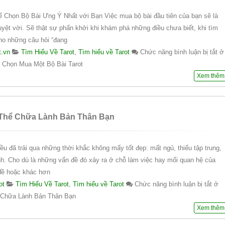
Chọn Bộ Bài Ưng Ý Nhất với Bạn Việc mua bộ bài đầu tiên của bạn sẽ là
uyệt vời. Sẽ thật sự phấn khởi khi khám phá những điều chưa biết, khi tìm
cho những câu hỏi “đang
t.vn
Tìm Hiểu Về Tarot
,
Tìm hiểu về Tarot
Chức năng bình luận bị tắt
ở
 Chọn Mua Một Bộ Bài Tarot
Xem thêm
 Thể Chữa Lành Bản Thân Bạn
ều đã trải qua những thời khắc không mấy tốt đẹp: mất ngủ, thiếu tập trung,
nh. Cho dù là những vấn đề đó xảy ra ở chỗ làm việc hay mối quan hệ của
đề hoặc khác hơn
ot
Tìm Hiểu Về Tarot
,
Tìm hiểu về Tarot
Chức năng bình luận bị tắt
ở
ể Chữa Lành Bản Thân Bạn
Xem thêm