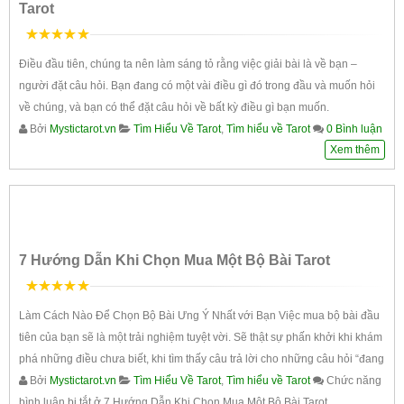
Tarot
5
trên 5
Điều đầu tiên, chúng ta nên làm sáng tỏ rằng việc giải bài là về bạn –
người đặt câu hỏi. Bạn đang có một vài điều gì đó trong đầu và muốn hỏi
về chúng, và bạn có thể đặt câu hỏi về bất kỳ điều gì bạn muốn.
Bởi
Mystictarot.vn
Tìm Hiểu Về Tarot
,
Tìm hiểu về Tarot
0 Bình luận
Xem thêm
7 Hướng Dẫn Khi Chọn Mua Một Bộ Bài Tarot
5
trên 5
Làm Cách Nào Để Chọn Bộ Bài Ưng Ý Nhất với Bạn Việc mua bộ bài đầu
tiên của bạn sẽ là một trải nghiệm tuyệt vời. Sẽ thật sự phấn khởi khi khám
phá những điều chưa biết, khi tìm thấy câu trả lời cho những câu hỏi “đang
Bởi
Mystictarot.vn
Tìm Hiểu Về Tarot
,
Tìm hiểu về Tarot
Chức năng
bình luận bị tắt
ở 7 Hướng Dẫn Khi Chọn Mua Một Bộ Bài Tarot