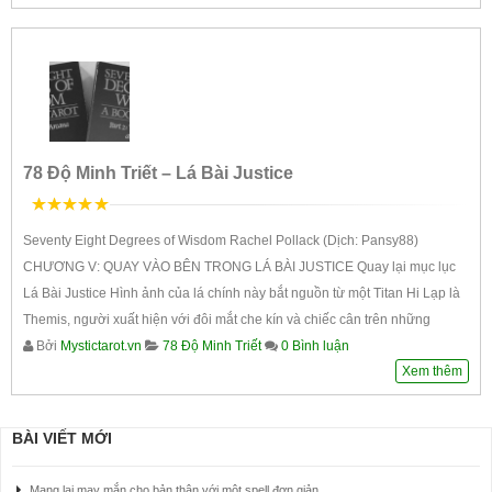
78 Độ Minh Triết – Lá Bài Justice
5
trên 5
Seventy Eight Degrees of Wisdom Rachel Pollack (Dịch: Pansy88)
CHƯƠNG V: QUAY VÀO BÊN TRONG LÁ BÀI JUSTICE Quay lại mục lục
Lá Bài Justice Hình ảnh của lá chính này bắt nguồn từ một Titan Hi Lạp là
Themis, người xuất hiện với đôi mắt che kín và chiếc cân trên những
Bởi
Mystictarot.vn
78 Độ Minh Triết
0 Bình luận
Xem thêm
BÀI VIẾT MỚI
Mang lại may mắn cho bản thân với một spell đơn giản