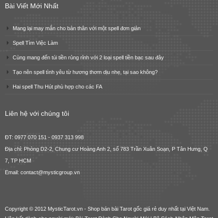
Bài Viết Mới Nhất
Mang lại may mắn cho bản thân với một spell đơn giản
Spell Tìm Việc Làm
Cùng mang đến túi tiền rủng rỉnh với 2 loại spell tiền bạc sau đây
Tạo nên spell tình yêu từ hương thơm dịu nhẹ, tại sao không?
Hai spell Thu Hút phù hợp cho các FA
Liên hệ với chúng tôi
ĐT: 0977 070 151 - 0937 313 998
Địa chỉ: Phòng D2-2, Chung cư Hoàng Anh 2, số 783 Trần Xuân Soạn, P Tân Hưng, Q
7, TP HCM
Email: contact@mysticgroup.vn
Copyright © 2012 MysticTarot.vn -
Shop bán bài Tarot gốc giá rẻ
duy nhất tại Việt Nam.