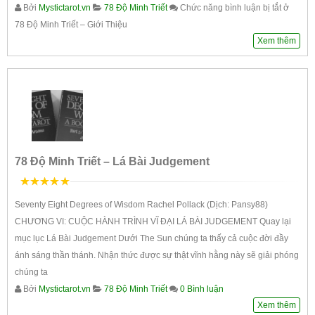
Bởi
Mystictarot.vn
78 Độ Minh Triết
Chức năng bình luận bị tắt
ở
78 Độ Minh Triết – Giới Thiệu
Xem thêm
78 Độ Minh Triết – Lá Bài Judgement
5
trên 5
Seventy Eight Degrees of Wisdom Rachel Pollack (Dịch: Pansy88)
CHƯƠNG VI: CUỘC HÀNH TRÌNH VĨ ĐẠI LÁ BÀI JUDGEMENT Quay lại
mục lục Lá Bài Judgement Dưới The Sun chúng ta thấy cả cuộc đời đầy
ánh sáng thần thánh. Nhận thức được sự thật vĩnh hằng này sẽ giải phóng
chúng ta
Bởi
Mystictarot.vn
78 Độ Minh Triết
0 Bình luận
Xem thêm