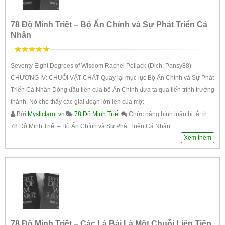
78 Độ Minh Triết – Bộ Ẩn Chính và Sự Phát Triển Cá
Nhân
5
trên 5
Seventy Eight Degrees of Wisdom Rachel Pollack (Dịch: Pansy88)
CHƯƠNG IV: CHUỖI VẬT CHẤT Quay lại mục lục Bộ Ẩn Chính và Sự Phát
Triển Cá Nhân Dòng đầu tiên của bộ Ẩn Chính đưa ta qua tiến trình trưởng
thành. Nó cho thấy các giai đoạn lớn lên của một
Bởi
Mystictarot.vn
78 Độ Minh Triết
Chức năng bình luận bị tắt
ở
78 Độ Minh Triết – Bộ Ẩn Chính và Sự Phát Triển Cá Nhân
Xem thêm
78 Độ Minh Triết – Các Lá Bài Là Một Chuỗi Liên Tiếp