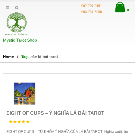
097-707-0151
0
093-731-3998
Mystic Tarot Shop
Home
các lá bài tarot
Tag -
EIGHT OF CUPS – Ý NGHĨA LÁ BÀI TAROT
5
trên 5
EIGHT OF CUPS – TỪ KHÓA Ý NGHĨA CỦA LÁ BÀI TAROT Nghĩa xuôi: bỏ