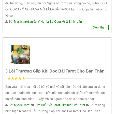
đi, thất vọng, bị bỏ rơi, thu hồi Nghĩa ngược: tuyệt vọng, vô bổ, từ bỏ EIGHT
OF CUPS – Ý NGHĨA VÀ MÔ TẢ LÁ BÀI TAROT Eight of Cups là một lá nói
về sự
Bởi
Mystictarot.vn
Ý Nghĩa Bộ Cups
2 Bình luận
Xem thêm
3 Lỗi Thường Gặp Khi Đọc Bài Tarot Cho Bản Thân
5
trên 5
Bạn vừa mới mua một bộ bài về nhà và rất háo hức khi sắp sửa sử dụng
nó. Bạn muốn mở khóa cánh cửa dẫn bạn đến một chân trời mới và học
hỏi về bản thân mình — vậy mà có người nào đó cứ nhai đi nhai
Bởi
Mystic Tarot
Tìm Hiểu Về Tarot
,
Tìm hiểu về Tarot
Chức năng
bình luận bị tắt
ở 3 Lỗi Thường Gặp Khi Đọc Bài Tarot Cho Bản Thân