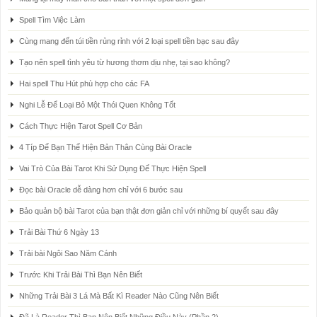
Spell Tìm Việc Làm
Cùng mang đến túi tiền rủng rỉnh với 2 loại spell tiền bạc sau đây
Tạo nên spell tình yêu từ hương thơm dịu nhẹ, tại sao không?
Hai spell Thu Hút phù hợp cho các FA
Nghi Lễ Để Loại Bỏ Một Thói Quen Không Tốt
Cách Thực Hiện Tarot Spell Cơ Bản
4 Típ Để Bạn Thể Hiện Bản Thân Cùng Bài Oracle
Vai Trò Của Bài Tarot Khi Sử Dụng Để Thực Hiện Spell
Đọc bài Oracle dễ dàng hơn chỉ với 6 bước sau
Bảo quản bộ bài Tarot của bạn thật đơn giản chỉ với những bí quyết sau đây
Trải Bài Thứ 6 Ngày 13
Trải bài Ngôi Sao Năm Cánh
Trước Khi Trải Bài Thì Bạn Nên Biết
Những Trải Bài 3 Lá Mà Bất Kì Reader Nào Cũng Nên Biết