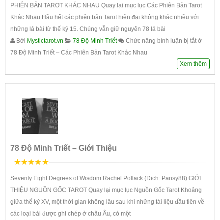
PHIÊN BẢN TAROT KHÁC NHAU Quay lại mục lục Các Phiên Bản Tarot
Khác Nhau Hầu hết các phiên bản Tarot hiện đại không khác nhiều với
những lá bài từ thế kỷ 15. Chúng vẫn giữ nguyên 78 lá bài
Bởi
Mystictarot.vn
78 Độ Minh Triết
Chức năng bình luận bị tắt
ở
78 Độ Minh Triết – Các Phiên Bản Tarot Khác Nhau
Xem thêm
78 Độ Minh Triết – Giới Thiệu
5
trên 5
Seventy Eight Degrees of Wisdom Rachel Pollack (Dịch: Pansy88) GIỚI
THIỆU NGUỒN GỐC TAROT Quay lại mục lục Nguồn Gốc Tarot Khoảng
giữa thế kỷ XV, một thời gian không lâu sau khi những tài liệu đầu tiên về
các loại bài được ghi chép ở châu Âu, có một