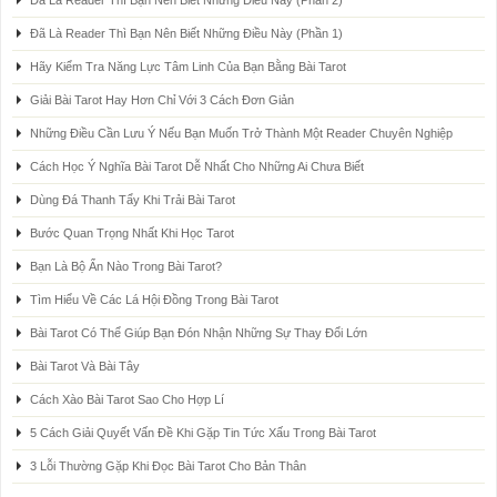
Đã Là Reader Thì Bạn Nên Biết Những Điều Này (Phần 2)
Đã Là Reader Thì Bạn Nên Biết Những Điều Này (Phần 1)
Hãy Kiểm Tra Năng Lực Tâm Linh Của Bạn Bằng Bài Tarot
Giải Bài Tarot Hay Hơn Chỉ Với 3 Cách Đơn Giản
Những Điều Cần Lưu Ý Nếu Bạn Muốn Trở Thành Một Reader Chuyên Nghiệp
Cách Học Ý Nghĩa Bài Tarot Dễ Nhất Cho Những Ai Chưa Biết
Dùng Đá Thanh Tẩy Khi Trải Bài Tarot
Bước Quan Trọng Nhất Khi Học Tarot
Bạn Là Bộ Ẩn Nào Trong Bài Tarot?
Tìm Hiểu Về Các Lá Hội Đồng Trong Bài Tarot
Bài Tarot Có Thể Giúp Bạn Đón Nhận Những Sự Thay Đổi Lớn
Bài Tarot Và Bài Tây
Cách Xào Bài Tarot Sao Cho Hợp Lí
5 Cách Giải Quyết Vấn Đề Khi Gặp Tin Tức Xấu Trong Bài Tarot
3 Lỗi Thường Gặp Khi Đọc Bài Tarot Cho Bản Thân