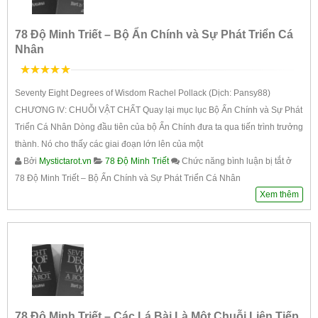
78 Độ Minh Triết – Bộ Ẩn Chính và Sự Phát Triển Cá
Nhân
5
trên 5
Seventy Eight Degrees of Wisdom Rachel Pollack (Dịch: Pansy88)
CHƯƠNG IV: CHUỖI VẬT CHẤT Quay lại mục lục Bộ Ẩn Chính và Sự Phát
Triển Cá Nhân Dòng đầu tiên của bộ Ẩn Chính đưa ta qua tiến trình trưởng
thành. Nó cho thấy các giai đoạn lớn lên của một
Bởi
Mystictarot.vn
78 Độ Minh Triết
Chức năng bình luận bị tắt
ở
78 Độ Minh Triết – Bộ Ẩn Chính và Sự Phát Triển Cá Nhân
Xem thêm
78 Độ Minh Triết – Các Lá Bài Là Một Chuỗi Liên Tiếp