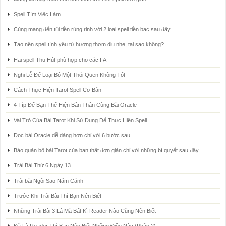
Spell Tìm Việc Làm
Cùng mang đến túi tiền rủng rỉnh với 2 loại spell tiền bạc sau đây
Tạo nên spell tình yêu từ hương thơm dịu nhẹ, tại sao không?
Hai spell Thu Hút phù hợp cho các FA
Nghi Lễ Để Loại Bỏ Một Thói Quen Không Tốt
Cách Thực Hiện Tarot Spell Cơ Bản
4 Típ Để Bạn Thể Hiện Bản Thân Cùng Bài Oracle
Vai Trò Của Bài Tarot Khi Sử Dụng Để Thực Hiện Spell
Đọc bài Oracle dễ dàng hơn chỉ với 6 bước sau
Bảo quản bộ bài Tarot của bạn thật đơn giản chỉ với những bí quyết sau đây
Trải Bài Thứ 6 Ngày 13
Trải bài Ngôi Sao Năm Cánh
Trước Khi Trải Bài Thì Bạn Nên Biết
Những Trải Bài 3 Lá Mà Bất Kì Reader Nào Cũng Nên Biết