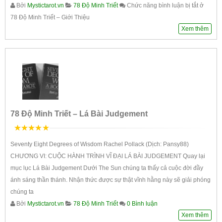
Bởi
Mystictarot.vn
78 Độ Minh Triết
Chức năng bình luận bị tắt
ở
78 Độ Minh Triết – Giới Thiệu
Xem thêm
78 Độ Minh Triết – Lá Bài Judgement
5
trên 5
Seventy Eight Degrees of Wisdom Rachel Pollack (Dịch: Pansy88)
CHƯƠNG VI: CUỘC HÀNH TRÌNH VĨ ĐẠI LÁ BÀI JUDGEMENT Quay lại
mục lục Lá Bài Judgement Dưới The Sun chúng ta thấy cả cuộc đời đầy
ánh sáng thần thánh. Nhận thức được sự thật vĩnh hằng này sẽ giải phóng
chúng ta
Bởi
Mystictarot.vn
78 Độ Minh Triết
0 Bình luận
Xem thêm