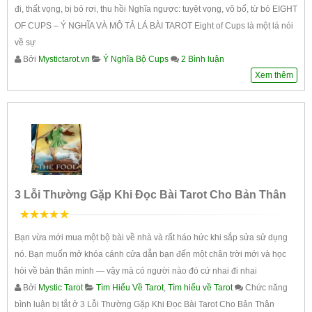
đi, thất vọng, bị bỏ rơi, thu hồi Nghĩa ngược: tuyệt vọng, vô bổ, từ bỏ EIGHT
OF CUPS – Ý NGHĨA VÀ MÔ TẢ LÁ BÀI TAROT Eight of Cups là một lá nói
về sự
Bởi
Mystictarot.vn
Ý Nghĩa Bộ Cups
2 Bình luận
Xem thêm
3 Lỗi Thường Gặp Khi Đọc Bài Tarot Cho Bản Thân
5
trên 5
Bạn vừa mới mua một bộ bài về nhà và rất háo hức khi sắp sửa sử dụng
nó. Bạn muốn mở khóa cánh cửa dẫn bạn đến một chân trời mới và học
hỏi về bản thân mình — vậy mà có người nào đó cứ nhai đi nhai
Bởi
Mystic Tarot
Tìm Hiểu Về Tarot
,
Tìm hiểu về Tarot
Chức năng
bình luận bị tắt
ở 3 Lỗi Thường Gặp Khi Đọc Bài Tarot Cho Bản Thân