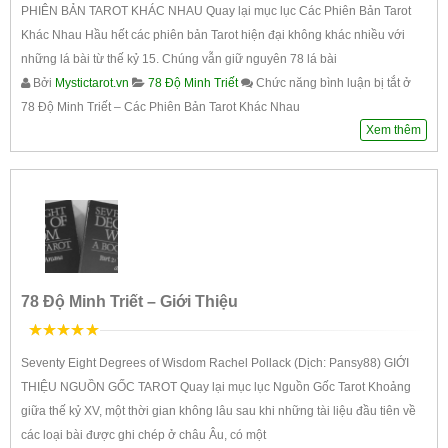
PHIÊN BẢN TAROT KHÁC NHAU Quay lại mục lục Các Phiên Bản Tarot
Khác Nhau Hầu hết các phiên bản Tarot hiện đại không khác nhiều với
những lá bài từ thế kỷ 15. Chúng vẫn giữ nguyên 78 lá bài
Bởi
Mystictarot.vn
78 Độ Minh Triết
Chức năng bình luận bị tắt
ở
78 Độ Minh Triết – Các Phiên Bản Tarot Khác Nhau
Xem thêm
78 Độ Minh Triết – Giới Thiệu
5
trên 5
Seventy Eight Degrees of Wisdom Rachel Pollack (Dịch: Pansy88) GIỚI
THIỆU NGUỒN GỐC TAROT Quay lại mục lục Nguồn Gốc Tarot Khoảng
giữa thế kỷ XV, một thời gian không lâu sau khi những tài liệu đầu tiên về
các loại bài được ghi chép ở châu Âu, có một