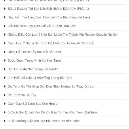
Đã Là Reader Thì Bạn Nên Biết Những Điều Này (Phần 2)
Đã Là Reader Thì Bạn Nên Biết Những Điều Này (Phần 1)
Hãy Kiểm Tra Năng Lực Tâm Linh Của Bạn Bằng Bài Tarot
Giải Bài Tarot Hay Hơn Chỉ Với 3 Cách Đơn Giản
Những Điều Cần Lưu Ý Nếu Bạn Muốn Trở Thành Một Reader Chuyên Nghiệp
Cách Học Ý Nghĩa Bài Tarot Dễ Nhất Cho Những Ai Chưa Biết
Dùng Đá Thanh Tẩy Khi Trải Bài Tarot
Bước Quan Trọng Nhất Khi Học Tarot
Bạn Là Bộ Ẩn Nào Trong Bài Tarot?
Tìm Hiểu Về Các Lá Hội Đồng Trong Bài Tarot
Bài Tarot Có Thể Giúp Bạn Đón Nhận Những Sự Thay Đổi Lớn
Bài Tarot Và Bài Tây
Cách Xào Bài Tarot Sao Cho Hợp Lí
5 Cách Giải Quyết Vấn Đề Khi Gặp Tin Tức Xấu Trong Bài Tarot
3 Lỗi Thường Gặp Khi Đọc Bài Tarot Cho Bản Thân