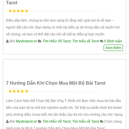
Tarot
5
trên 5
Điều đầu tiên, chúng ta nên làm sáng tỏ rằng việc giải bài là về bạn –
người đặt câu hỏi. Bạn đang có một vài điều gì đó trong đầu và muốn hỏi
về chúng, và bạn có thể đặt câu hỏi về bất kỳ điều gì bạn muốn.
Bởi
Mystictarot.vn
Tìm Hiểu Về Tarot
,
Tìm hiểu về Tarot
0 Bình luận
Xem thêm
7 Hướng Dẫn Khi Chọn Mua Một Bộ Bài Tarot
5
trên 5
Làm Cách Nào Để Chọn Bộ Bài Ưng Ý Nhất với Bạn Việc mua bộ bài đầu
tiên của bạn sẽ là một trải nghiệm tuyệt vời. Sẽ thật sự phấn khởi khi khám
phá những điều chưa biết, khi tìm thấy câu trả lời cho những câu hỏi “đang
Bởi
Mystictarot.vn
Tìm Hiểu Về Tarot
,
Tìm hiểu về Tarot
Chức năng
bình luận bị tắt
ở 7 Hướng Dẫn Khi Chọn Mua Một Bộ Bài Tarot