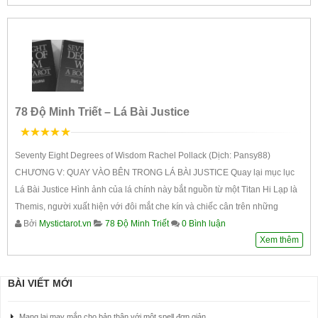
78 Độ Minh Triết – Lá Bài Justice
5
trên 5
Seventy Eight Degrees of Wisdom Rachel Pollack (Dịch: Pansy88)
CHƯƠNG V: QUAY VÀO BÊN TRONG LÁ BÀI JUSTICE Quay lại mục lục
Lá Bài Justice Hình ảnh của lá chính này bắt nguồn từ một Titan Hi Lạp là
Themis, người xuất hiện với đôi mắt che kín và chiếc cân trên những
Bởi
Mystictarot.vn
78 Độ Minh Triết
0 Bình luận
Xem thêm
BÀI VIẾT MỚI
Mang lại may mắn cho bản thân với một spell đơn giản