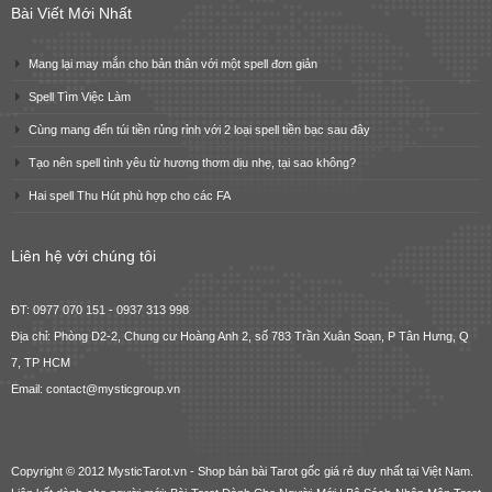
Bài Viết Mới Nhất
Mang lại may mắn cho bản thân với một spell đơn giản
Spell Tìm Việc Làm
Cùng mang đến túi tiền rủng rỉnh với 2 loại spell tiền bạc sau đây
Tạo nên spell tình yêu từ hương thơm dịu nhẹ, tại sao không?
Hai spell Thu Hút phù hợp cho các FA
Liên hệ với chúng tôi
ĐT: 0977 070 151 - 0937 313 998
Địa chỉ: Phòng D2-2, Chung cư Hoàng Anh 2, số 783 Trần Xuân Soạn, P Tân Hưng, Q
7, TP HCM
Email: contact@mysticgroup.vn
Copyright © 2012 MysticTarot.vn -
Shop bán bài Tarot gốc giá rẻ
duy nhất tại Việt Nam.