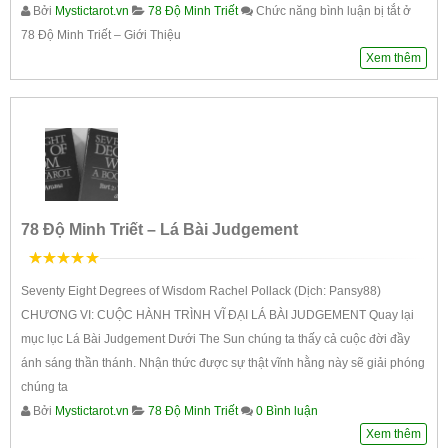
Bởi
Mystictarot.vn
78 Độ Minh Triết
Chức năng bình luận bị tắt
ở
78 Độ Minh Triết – Giới Thiệu
Xem thêm
78 Độ Minh Triết – Lá Bài Judgement
5
trên 5
Seventy Eight Degrees of Wisdom Rachel Pollack (Dịch: Pansy88)
CHƯƠNG VI: CUỘC HÀNH TRÌNH VĨ ĐẠI LÁ BÀI JUDGEMENT Quay lại
mục lục Lá Bài Judgement Dưới The Sun chúng ta thấy cả cuộc đời đầy
ánh sáng thần thánh. Nhận thức được sự thật vĩnh hằng này sẽ giải phóng
chúng ta
Bởi
Mystictarot.vn
78 Độ Minh Triết
0 Bình luận
Xem thêm