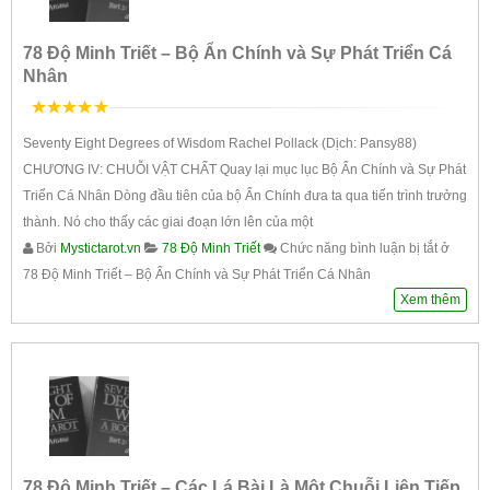
78 Độ Minh Triết – Bộ Ẩn Chính và Sự Phát Triển Cá
Nhân
5
trên 5
Seventy Eight Degrees of Wisdom Rachel Pollack (Dịch: Pansy88)
CHƯƠNG IV: CHUỖI VẬT CHẤT Quay lại mục lục Bộ Ẩn Chính và Sự Phát
Triển Cá Nhân Dòng đầu tiên của bộ Ẩn Chính đưa ta qua tiến trình trưởng
thành. Nó cho thấy các giai đoạn lớn lên của một
Bởi
Mystictarot.vn
78 Độ Minh Triết
Chức năng bình luận bị tắt
ở
78 Độ Minh Triết – Bộ Ẩn Chính và Sự Phát Triển Cá Nhân
Xem thêm
78 Độ Minh Triết – Các Lá Bài Là Một Chuỗi Liên Tiếp