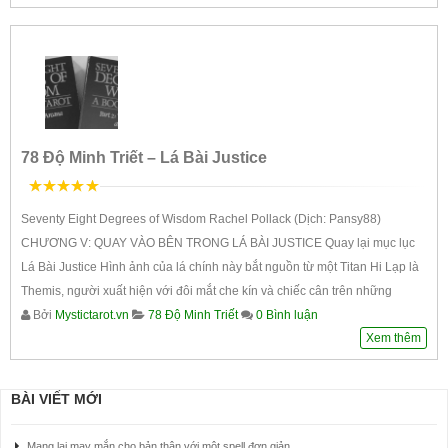
78 Độ Minh Triết – Lá Bài Justice
5
trên 5
Seventy Eight Degrees of Wisdom Rachel Pollack (Dịch: Pansy88)
CHƯƠNG V: QUAY VÀO BÊN TRONG LÁ BÀI JUSTICE Quay lại mục lục
Lá Bài Justice Hình ảnh của lá chính này bắt nguồn từ một Titan Hi Lạp là
Themis, người xuất hiện với đôi mắt che kín và chiếc cân trên những
Bởi
Mystictarot.vn
78 Độ Minh Triết
0 Bình luận
Xem thêm
BÀI VIẾT MỚI
Mang lại may mắn cho bản thân với một spell đơn giản