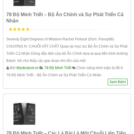
78 Độ Minh Triết – Bộ Ẩn Chính và Sự Phát Triển Cá
Nhân
5
trên 5
Seventy Eight Degrees of Wisdom Rachel Pollack (Dịch: Pansy88)
CHƯƠNG IV: CHUỖI VẬT CHẤT Quay lại mục lục Bộ Ẩn Chính và Sự Phát
Triển Cá Nhân Dòng đầu tiên của bộ Ẩn Chính đưa ta qua tiến trình trưởng
thành. Nó cho thấy các giai đoạn lớn lên của một
Bởi
Mystictarot.vn
78 Độ Minh Triết
Chức năng bình luận bị tắt
ở
78 Độ Minh Triết – Bộ Ẩn Chính và Sự Phát Triển Cá Nhân
Xem thêm
78 Độ Minh Triết – Các Lá Bài Là Một Chuỗi Liên Tiếp