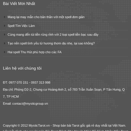
Bài Viết Mới Nhất
Mang lại may mắn cho bản thân với một spell đơn giản
Spell Tìm Việc Làm
Cùng mang đến túi tiền rủng rỉnh với 2 loại spell tiền bạc sau đây
Tạo nên spell tình yêu từ hương thơm dịu nhẹ, tại sao không?
Hai spell Thu Hút phù hợp cho các FA
Liên hệ với chúng tôi
ĐT: 0977 070 151 - 0937 313 998
Địa chỉ: Phòng D2-2, Chung cư Hoàng Anh 2, số 783 Trần Xuân Soạn, P Tân Hưng, Q
7, TP HCM
Email: contact@mysticgroup.vn
Copyright © 2012 MysticTarot.vn -
Shop bán bài Tarot gốc giá rẻ
duy nhất tại Việt Nam.