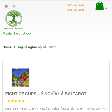
097-707-0151
0
093-731-3998
Mystic Tarot Shop
Home
ý nghĩa bộ bài tarot
Tag -
EIGHT OF CUPS – Ý NGHĨA LÁ BÀI TAROT
5
trên 5
EIGHT OF CUPS – TỪ KHÓA Ý NGHĨA CỦA LÁ BÀI TAROT Nghĩa xuôi: bỏ