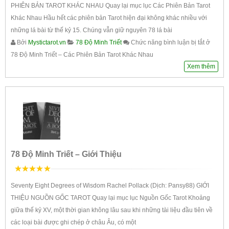
PHIÊN BẢN TAROT KHÁC NHAU Quay lại mục lục Các Phiên Bản Tarot
Khác Nhau Hầu hết các phiên bản Tarot hiện đại không khác nhiều với
những lá bài từ thế kỷ 15. Chúng vẫn giữ nguyên 78 lá bài
Bởi
Mystictarot.vn
78 Độ Minh Triết
Chức năng bình luận bị tắt
ở
78 Độ Minh Triết – Các Phiên Bản Tarot Khác Nhau
Xem thêm
78 Độ Minh Triết – Giới Thiệu
5
trên 5
Seventy Eight Degrees of Wisdom Rachel Pollack (Dịch: Pansy88) GIỚI
THIỆU NGUỒN GỐC TAROT Quay lại mục lục Nguồn Gốc Tarot Khoảng
giữa thế kỷ XV, một thời gian không lâu sau khi những tài liệu đầu tiên về
các loại bài được ghi chép ở châu Âu, có một