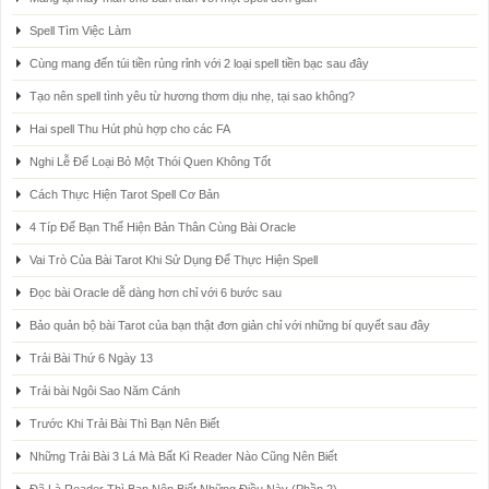
Spell Tìm Việc Làm
Cùng mang đến túi tiền rủng rỉnh với 2 loại spell tiền bạc sau đây
Tạo nên spell tình yêu từ hương thơm dịu nhẹ, tại sao không?
Hai spell Thu Hút phù hợp cho các FA
Nghi Lễ Để Loại Bỏ Một Thói Quen Không Tốt
Cách Thực Hiện Tarot Spell Cơ Bản
4 Típ Để Bạn Thể Hiện Bản Thân Cùng Bài Oracle
Vai Trò Của Bài Tarot Khi Sử Dụng Để Thực Hiện Spell
Đọc bài Oracle dễ dàng hơn chỉ với 6 bước sau
Bảo quản bộ bài Tarot của bạn thật đơn giản chỉ với những bí quyết sau đây
Trải Bài Thứ 6 Ngày 13
Trải bài Ngôi Sao Năm Cánh
Trước Khi Trải Bài Thì Bạn Nên Biết
Những Trải Bài 3 Lá Mà Bất Kì Reader Nào Cũng Nên Biết