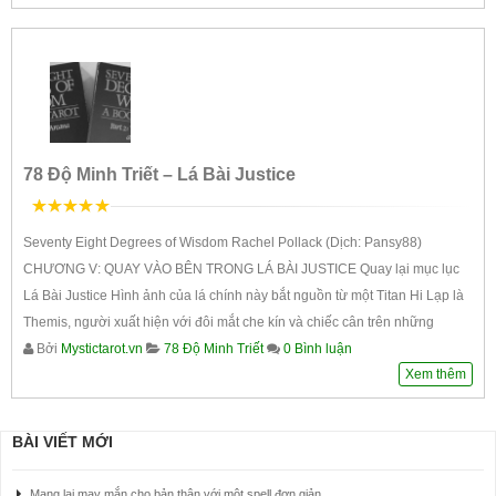
78 Độ Minh Triết – Lá Bài Justice
5
trên 5
Seventy Eight Degrees of Wisdom Rachel Pollack (Dịch: Pansy88)
CHƯƠNG V: QUAY VÀO BÊN TRONG LÁ BÀI JUSTICE Quay lại mục lục
Lá Bài Justice Hình ảnh của lá chính này bắt nguồn từ một Titan Hi Lạp là
Themis, người xuất hiện với đôi mắt che kín và chiếc cân trên những
Bởi
Mystictarot.vn
78 Độ Minh Triết
0 Bình luận
Xem thêm
BÀI VIẾT MỚI
Mang lại may mắn cho bản thân với một spell đơn giản