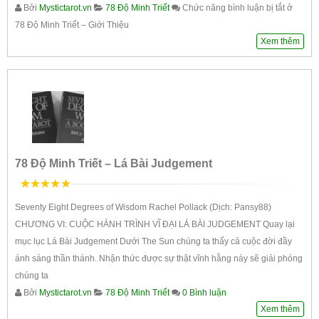
Bởi
Mystictarot.vn
78 Độ Minh Triết
Chức năng bình luận bị tắt
ở
78 Độ Minh Triết – Giới Thiệu
Xem thêm
78 Độ Minh Triết – Lá Bài Judgement
5
trên 5
Seventy Eight Degrees of Wisdom Rachel Pollack (Dịch: Pansy88)
CHƯƠNG VI: CUỘC HÀNH TRÌNH VĨ ĐẠI LÁ BÀI JUDGEMENT Quay lại
mục lục Lá Bài Judgement Dưới The Sun chúng ta thấy cả cuộc đời đầy
ánh sáng thần thánh. Nhận thức được sự thật vĩnh hằng này sẽ giải phóng
chúng ta
Bởi
Mystictarot.vn
78 Độ Minh Triết
0 Bình luận
Xem thêm