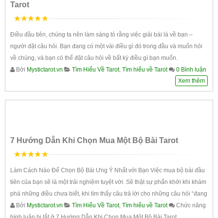
Tarot
5
trên 5
Điều đầu tiên, chúng ta nên làm sáng tỏ rằng việc giải bài là về bạn –
người đặt câu hỏi. Bạn đang có một vài điều gì đó trong đầu và muốn hỏi
về chúng, và bạn có thể đặt câu hỏi về bất kỳ điều gì bạn muốn.
Bởi
Mystictarot.vn
Tìm Hiểu Về Tarot
,
Tìm hiểu về Tarot
0 Bình luận
Xem thêm
7 Hướng Dẫn Khi Chọn Mua Một Bộ Bài Tarot
5
trên 5
Làm Cách Nào Để Chọn Bộ Bài Ưng Ý Nhất với Bạn Việc mua bộ bài đầu
tiên của bạn sẽ là một trải nghiệm tuyệt vời. Sẽ thật sự phấn khởi khi khám
phá những điều chưa biết, khi tìm thấy câu trả lời cho những câu hỏi “đang
Bởi
Mystictarot.vn
Tìm Hiểu Về Tarot
,
Tìm hiểu về Tarot
Chức năng
bình luận bị tắt
ở 7 Hướng Dẫn Khi Chọn Mua Một Bộ Bài Tarot