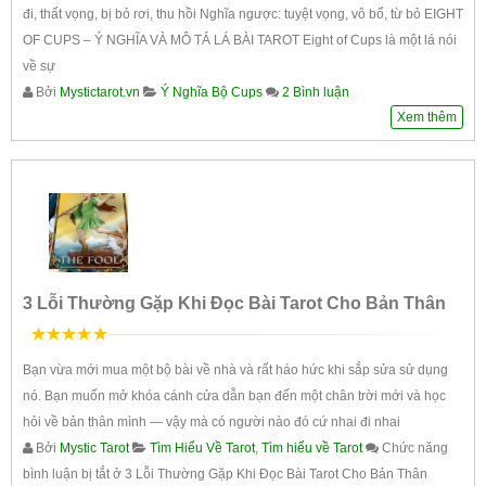
đi, thất vọng, bị bỏ rơi, thu hồi Nghĩa ngược: tuyệt vọng, vô bổ, từ bỏ EIGHT
OF CUPS – Ý NGHĨA VÀ MÔ TẢ LÁ BÀI TAROT Eight of Cups là một lá nói
về sự
Bởi
Mystictarot.vn
Ý Nghĩa Bộ Cups
2 Bình luận
Xem thêm
3 Lỗi Thường Gặp Khi Đọc Bài Tarot Cho Bản Thân
5
trên 5
Bạn vừa mới mua một bộ bài về nhà và rất háo hức khi sắp sửa sử dụng
nó. Bạn muốn mở khóa cánh cửa dẫn bạn đến một chân trời mới và học
hỏi về bản thân mình — vậy mà có người nào đó cứ nhai đi nhai
Bởi
Mystic Tarot
Tìm Hiểu Về Tarot
,
Tìm hiểu về Tarot
Chức năng
bình luận bị tắt
ở 3 Lỗi Thường Gặp Khi Đọc Bài Tarot Cho Bản Thân