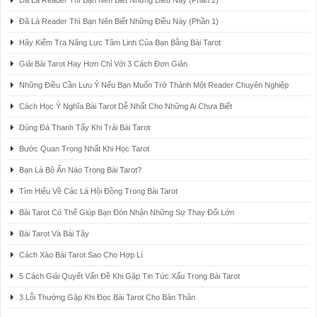
Đã Là Reader Thì Bạn Nên Biết Những Điều Này (Phần 2)
Đã Là Reader Thì Bạn Nên Biết Những Điều Này (Phần 1)
Hãy Kiểm Tra Năng Lực Tâm Linh Của Bạn Bằng Bài Tarot
Giải Bài Tarot Hay Hơn Chỉ Với 3 Cách Đơn Giản
Những Điều Cần Lưu Ý Nếu Bạn Muốn Trở Thành Một Reader Chuyên Nghiệp
Cách Học Ý Nghĩa Bài Tarot Dễ Nhất Cho Những Ai Chưa Biết
Dùng Đá Thanh Tẩy Khi Trải Bài Tarot
Bước Quan Trọng Nhất Khi Học Tarot
Bạn Là Bộ Ẩn Nào Trong Bài Tarot?
Tìm Hiểu Về Các Lá Hội Đồng Trong Bài Tarot
Bài Tarot Có Thể Giúp Bạn Đón Nhận Những Sự Thay Đổi Lớn
Bài Tarot Và Bài Tây
Cách Xào Bài Tarot Sao Cho Hợp Lí
5 Cách Giải Quyết Vấn Đề Khi Gặp Tin Tức Xấu Trong Bài Tarot
3 Lỗi Thường Gặp Khi Đọc Bài Tarot Cho Bản Thân